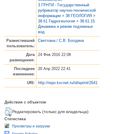
3 ГРНТИ - Государственный
рубрикатор научно-технической
информации
>
38 ГЕОЛОГИЯ
>
38.61 Гидрогеология
>
38.61.15
Динамика и режим подземных
вод
Разместивший
Светлана / С.В. Болдина
пользователь:
Дата
24 Фев 2016 22:08
размещения:
Последнее
20 Апр 2022 22:41
изменение:
URI:
http://repo.kscnet.ru/id/eprint/2641
Действия с объектом
Редактировать (только для владельца)
Статистика
Просмотры и загрузки
Google Scholar