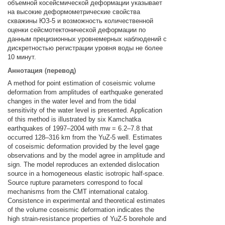
объемной косейсмической деформации указывает
на высокие деформометрические свойства
скважины ЮЗ-5 и возможность количественной
оценки сейсмотектонической деформации по
данным прецизионных уровнемерных наблюдений с
дискретностью регистрации уровня воды не более
10 минут.
Аннотация (перевод)
A method for point estimation of coseismic volume
deformation from amplitudes of earthquake generated
changes in the water level and from the tidal
sensitivity of the water level is presented. Application
of this method is illustrated by six Kamchatka
earthquakes of 1997–2004 with mw = 6.2–7.8 that
occurred 128–316 km from the YuZ-5 well. Estimates
of coseismic deformation provided by the level gage
observations and by the model agree in amplitude and
sign. The model reproduces an extended dislocation
source in a homogeneous elastic isotropic half-space.
Source rupture parameters correspond to focal
mechanisms from the CMT international catalog.
Consistence in experimental and theoretical estimates
of the volume coseismic deformation indicates the
high strain-resistance properties of YuZ-5 borehole and