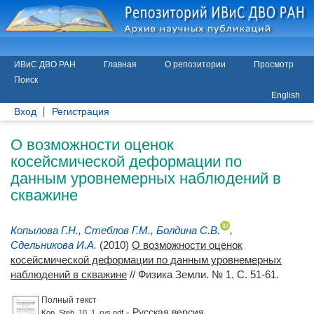
ИВиС ДВО РАН
Главная
О репозитории
Просмотр
Поиск
English
Вход
Регистрация
О возможности оценок
косейсмической деформации по
данным уровнемерных наблюдений в
скважине
Копылова Г.Н.
,
Стеблов Г.М.
,
Болдина С.В.
,
Сдельникова И.А.
(2010)
О возможности оценок
косейсмической деформации по данным уровнемерных
наблюдений в скважине
// Физика Земли. № 1. С. 51-61.
Полный текст
- Русская версия
Kop_Steb_10_1_rus.pdf