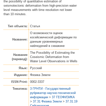
the possibility of quantitative estimation of
seismotectonic deformation from high-precision water
level measurements with time resolution not lower
than 10 minutes.
Тип объекта:
Статья
О возможности оценок
косейсмической деформации по
Название:
данным уровнемерных
наблюдений в скважине
The Possibility of Estimating the
Название
Coseismic Deformation from
(перевод):
Water Level Observations in Wells
Язык:
Русский
Издание:
Физика Земли
ISSN Print:
0002-3337
Тематика:
3 ГРНТИ - Государственный
рубрикатор научно-технической
информации
>
37 ГЕОФИЗИКА
>
37.31 Физика Земли
>
37.31.19
Сейсмология