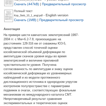
Скачать (447kB)
|
Предварительный просмотр
Полный текст
- English version
Kop_Steb_10_1_angl.pdf
Скачать (1MB)
|
Предварительный просмотр
Аннотация
На примере шести камчатских землетрясений 1997-
2004 гг. с Мw=6.2-7.8, произошедших на
расстояниях 128-316 км от скважины ЮЗ-5,
представлен способ точечной оценки
косейсмической объемной деформации по
амплитудам скачков уровня воды во время
землетрясений и величине приливной
чувствительности уровня. Получена
согласованность по амплитудам и знаку оценок
косейсмической деформации из уровнемерных
наблюдений и из модели протяженного
дислокационного источника в однородном упругом
изотропном полупространстве с параметрами
подвижек в очагах, соответствующих фокальным
механизмам из международного каталога СМТ.
Непротиворечивый результат сравнения
экспериментальных и теоретических оценок