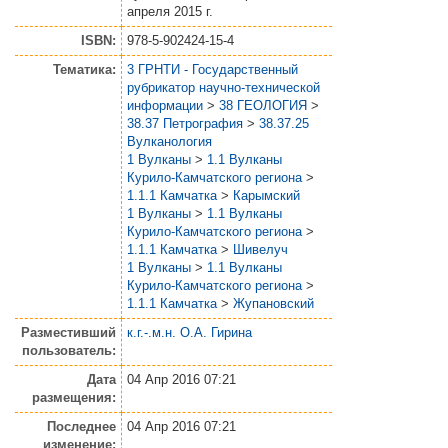
апреля 2015 г.
ISBN:
978-5-902424-15-4
Тематика:
3 ГРНТИ - Государственный
рубрикатор научно-технической
информации
>
38 ГЕОЛОГИЯ
>
38.37 Петрография
>
38.37.25
Вулканология
1 Вулканы
>
1.1 Вулканы
Курило-Камчатского региона
>
1.1.1 Камчатка
>
Карымский
1 Вулканы
>
1.1 Вулканы
Курило-Камчатского региона
>
1.1.1 Камчатка
>
Шивелуч
1 Вулканы
>
1.1 Вулканы
Курило-Камчатского региона
>
1.1.1 Камчатка
>
Жупановский
Разместивший
к.г.-.м.н. О.А. Гирина
пользователь:
Дата
04 Апр 2016 07:21
размещения:
Последнее
04 Апр 2016 07:21
изменение: