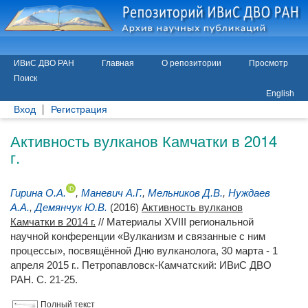
ИВиС ДВО РАН
Главная
О репозитории
Просмотр
Поиск
English
Вход
Регистрация
Активность вулканов Камчатки в 2014
г.
Гирина О.А.
,
Маневич А.Г.
,
Мельников Д.В.
,
Нуждаев
А.А.
,
Демянчук Ю.В.
(2016)
Активность вулканов
Камчатки в 2014 г.
// Материалы XVIII региональной
научной конференции «Вулканизм и связанные с ним
процессы», посвящённой Дню вулканолога, 30 марта - 1
апреля 2015 г.. Петропавловск-Камчатский: ИВиС ДВО
РАН. С. 21-25.
Полный текст