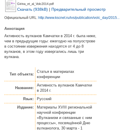
Girina_et_al_Volc2014.pdf
Скачать (938kB)
|
Предварительный просмотр
Официальный URL:
http://www.kscnet.ru/ivs/publication/volc_day/2015...
Аннотация
Активность вулканов Камчатки в 2014 г. была ниже,
чем в предыдущие годы: ежегодно на полуострове
в состоянии извержения находятся от 4 до 8
вулканов, в этом году извергались лишь три
вулкана.
Статья
в материалах
Тип объекта:
конференции
Активность вулканов Камчатки
Название:
в 2014 г.
Язык:
Русский
Издание:
Материалы XVIII региональной
научной конференции
«Вулканизм и связанные с ним
процессы», посвящённой Дню
вулканолога, 30 марта - 1