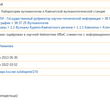
ий
 Лаборатории вулканологии и Камчатской вулканологической станции
ТИ - Государственный рубрикатор научно-технической информации
>
38
графия
>
38.37.25 Вулканология
каны
>
1.1 Вулканы Курило-Камчатского региона
>
1.1.1 Камчатка
>
Ключ
иал оцифрован в научной библиотеке ИВиС совместно с информационн
Романова
р 2013 05:30
н 2022 03:52
/repo.kscnet.ru/id/eprint/274
 владельца)