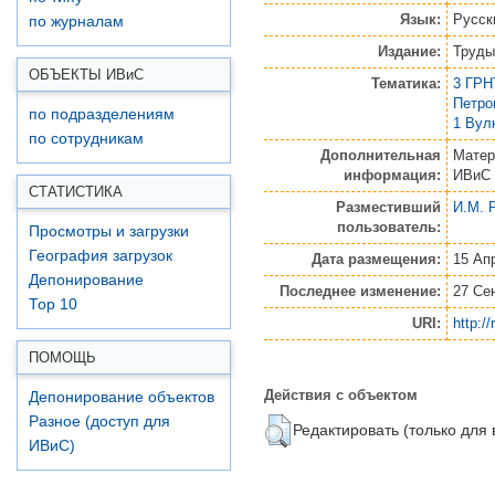
Язык:
Русск
по журналам
Издание:
Труды
ОБЪЕКТЫ ИВ
и
С
Тематика:
3 ГРН
Петро
по подразделениям
1 Вул
по сотрудникам
Дополнительная
Матер
информация:
ИВиС
СТАТИСТИКА
Разместивший
И.М. 
пользователь:
Просмотры и загрузки
География загрузок
Дата размещения:
15 Ап
Депонирование
Последнее изменение:
27 Се
Top 10
URI:
http:/
ПОМОЩЬ
Действия с объектом
Депонирование объектов
Разное (доступ для
Редактировать (только для
ИВиС)