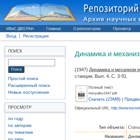
ИВиС ДВО РАН
Главная
О репозитории
Просмотр
Вход
Регистрация
Динамика и механизм
ПОИСК
(1947)
Динамика и механизм из
станции. Вып. 4. С. 3-91.
Простой поиск
Расширенный поиск
Полный текст
Новые поступления
menyailov1947.pdf
Скачать (23MB)
|
Предва
ПРОСМОТР
Официальный URL:
http://www.kscnet.
по году
по авторам
Тип объекта:
Стать
по тематике
Название:
Динам
по типу