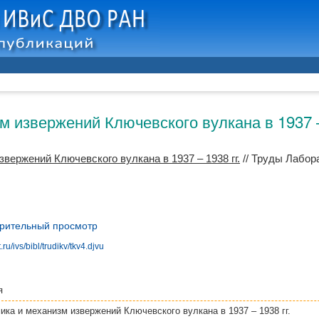
 извержений Ключевского вулкана в 1937 –
вержений Ключевского вулкана в 1937 – 1938 гг.
// Труды Лабор
рительный просмотр
ru/ivs/bibl/trudikv/tkv4.djvu
я
ика и механизм извержений Ключевского вулкана в 1937 – 1938 гг.