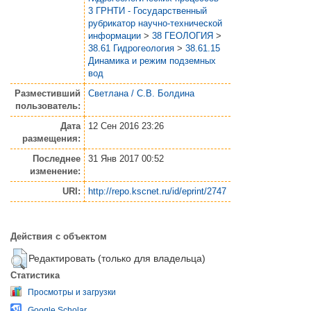
3 ГРНТИ - Государственный
рубрикатор научно-технической
информации
>
38 ГЕОЛОГИЯ
>
38.61 Гидрогеология
>
38.61.15
Динамика и режим подземных
вод
Разместивший
Светлана / С.В. Болдина
пользователь:
Дата
12 Сен 2016 23:26
размещения:
Последнее
31 Янв 2017 00:52
изменение:
URI:
http://repo.kscnet.ru/id/eprint/2747
Действия с объектом
Редактировать (только для владельца)
Статистика
Просмотры и загрузки
Google Scholar