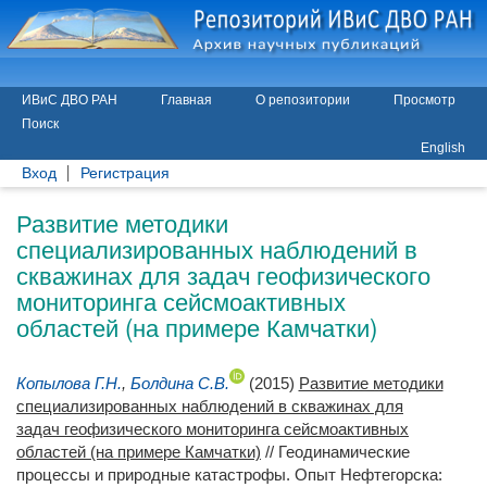
ИВиС ДВО РАН
Главная
О репозитории
Просмотр
Поиск
English
Вход
Регистрация
Развитие методики
специализированных наблюдений в
скважинах для задач геофизического
мониторинга сейсмоактивных
областей (на примере Камчатки)
Копылова Г.Н.
,
Болдина С.В.
(2015)
Развитие методики
специализированных наблюдений в скважинах для
задач геофизического мониторинга сейсмоактивных
областей (на примере Камчатки)
// Геодинамические
процессы и природные катастрофы. Опыт Нефтегорска: