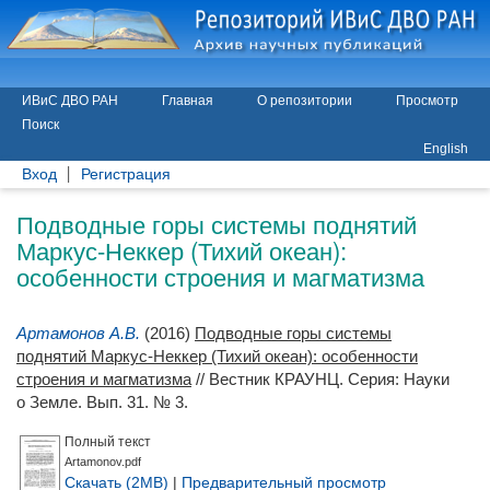
ИВиС ДВО РАН
Главная
О репозитории
Просмотр
Поиск
English
Вход
Регистрация
Подводные горы системы поднятий
Маркус-Неккер (Тихий океан):
особенности строения и магматизма
Артамонов А.В.
(2016)
Подводные горы системы
поднятий Маркус-Неккер (Тихий океан): особенности
строения и магматизма
// Вестник КРАУНЦ. Серия: Науки
о Земле. Вып. 31. № 3.
Полный текст
Artamonov.pdf
Скачать (2MB)
|
Предварительный просмотр