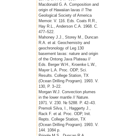
Macdonald G. A. Composition and
origin of Hawaiian lavas // The
Geological Society of America
Memoir. V. 116. Eds. Coats R.R.,
Hay R.L., Anderson C.A. 1968. С.
477–522.
Mahoney J.J., Storey M., Duncan
R.A. et al. Geochemistry and
geochronology of Leg 130
basement lavas: nature and origin
of the Ontong Java Plateau //
Eds. Berger W.H., Kroenke L.W.,
Mayer L.A. Proc. ODP, Sci.
Results. College Station, TX
(Ocean Drilling Program). 1993. V.
130, P. 3–22.
Morgan W.J. Convection plumes
in the lower mantle // Nature.
1971. V. 230. № 5288. P. 42–43.
Premoli Silva, I., Haggerty J.,
Rack F. et al. Proc. ODP, Init.
Repts. College Station, TX
(Ocean Drilling Program). 1993. V.
144. 1084 p.
Pringle M.S., Duncan R.A.