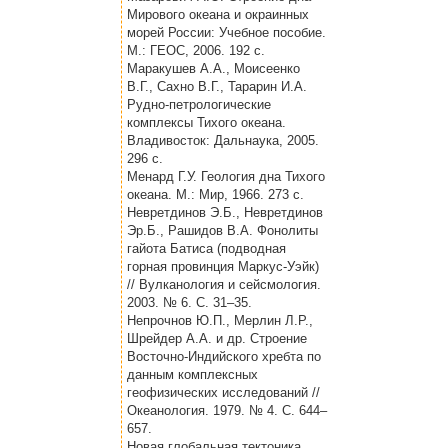
Мирового океана и окраинных
морей России: Учебное пособие.
М.: ГЕОС, 2006. 192 с.
Маракушев А.А., Моисеенко
В.Г., Сахно В.Г., Тарарин И.А.
Рудно-петрологические
комплексы Тихого океана.
Владивосток: Дальнаука, 2005.
296 с.
Менард Г.У. Геология дна Тихого
океана. М.: Мир, 1966. 273 с.
Невретдинов Э.Б., Невретдинов
Эр.Б., Рашидов В.А. Фонолиты
гайота Батиса (подводная
горная провинция Маркус-Уэйк)
// Вулканология и сейсмология.
2003. № 6. С. 31–35.
Непрочнов Ю.П., Мерлин Л.Р.,
Шрейдер А.А. и др. Строение
Восточно-Индийского хребта по
данным комплексных
геофизических исследований //
Океанология. 1979. № 4. С. 644–
657.
Новая глобальная тектоника