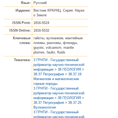
Язык:
Русский
Издание:
Вестник КРАУНЦ. Серия: Науки
о Земле
ISSN Print:
1816-5524
ISSN Online:
1816-5532
Ключевые
гайоты, вулканизм, мантийные
слова:
плюмы, разломы, флюиды,
guyots, volcanism, mantle
plumes, faults, fluids
Тематика:
3 ГРНТИ - Государственный
рубрикатор научно-технической
информации
>
38 ГЕОЛОГИЯ
>
38.37 Петрография
>
38.37.19
Магматизм и магматические
горные породы
3 ГРНТИ - Государственный
рубрикатор научно-технической
информации
>
38 ГЕОЛОГИЯ
>
38.37 Петрография
>
38.37.25
Вулканология
3 ГРНТИ - Государственный
рубрикатор научно-технической