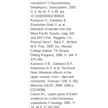
volcanism? // Geochemistry,
Geophysics, Geosystems. 2003.
V. 4. № 10. P. 1–49. doi:
10.1029/2003GC000533
Kurnosov V., Zolotarev B.,
Eroshchev-Shak V. et al.
Alteration of basalts from the
West Pacific Guyots, Legs 143
and 144 // Eds. Haggerty J.A.,
Premoli Silva I., Rack F., McNutt
M.K. Proc. ODP. Sci. Results.
College Station, TX (Ocean
Drilling Program), 1995. V. 144. P.
475–491.
Kurnosov V.B., Zolotarev B.P.,
Artamonov A.V. et al. Technical
Note: Alteration effects in the
upper oceanic crust – data and
comments. Transact. GIN. V. 581.
Moscow: GEOS. 2008. 1046 p.
[CD-ROM].
Larson R.L. Latest pulse of Earth:
evidence for a mid-Cretaceous
superplume // Geology. 1991. V.
19. № 6. P. 547–550.