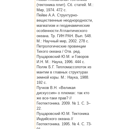
(тектоника плит). Сб. статей. М.:
Мир, 1974. 472 с.
Пейве А.А. Структурно-
вещественные неоднородности,
магматизм и геодинамические
особенности Атлантического
океана. Тр. ГИН РАН. Вып. 548.
М.: Научный мир, 2002. 278 с.
Петрологические провинции
Тихого океана / Отв. ред.
Пущаровский Ю.М. и Говоров
И.Н. М.: Наука, 1996. 444 с.
Поляк Б.Г. Тепломассопоток из
мантии в главных структурах
земной коры. М.: Наука, 1988.
192 с.
Пучков В.Н. «Великая
дискуссия» о плюмах: так кто
же все-таки прав? //
Геотектоника. 2009. № 1. С. 3–
22.
Пущаровский Ю.М. Тектоника
Индийского океана //
Геотектоника. 1995. № 4. С. 73-