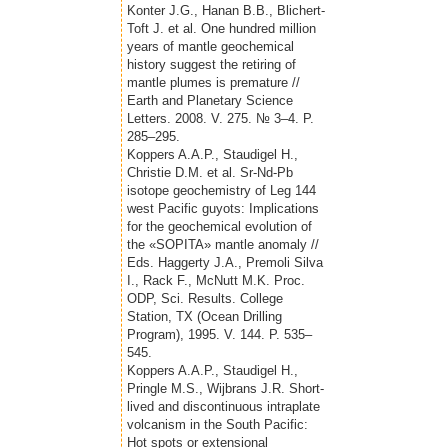
Konter J.G., Hanan B.B., Blichert-
Toft J. et al. One hundred million
years of mantle geochemical
history suggest the retiring of
mantle plumes is premature //
Earth and Planetary Science
Letters. 2008. V. 275. № 3–4. P.
285–295.
Koppers A.A.P., Staudigel H.,
Christie D.M. et al. Sr-Nd-Pb
isotope geochemistry of Leg 144
west Pacific guyots: Implications
for the geochemical evolution of
the «SOPITA» mantle anomaly //
Eds. Haggerty J.A., Premoli Silva
I., Rack F., McNutt M.K. Proc.
ODP, Sci. Results. College
Station, TX (Ocean Drilling
Program), 1995. V. 144. P. 535–
545.
Koppers A.A.P., Staudigel H.,
Pringle M.S., Wijbrans J.R. Short-
lived and discontinuous intraplate
volcanism in the South Pacific:
Hot spots or extensional