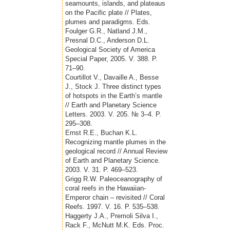
seamounts, islands, and plateaus
on the Pacific plate // Plates,
plumes and paradigms. Eds.
Foulger G.R., Natland J.M.,
Presnal D.C., Anderson D.L.
Geological Society of America
Special Paper, 2005. V. 388. P.
71–90.
Courtillot V., Davaille A., Besse
J., Stock J. Three distinct types
of hotspots in the Earth’s mantle
// Earth and Planetary Science
Letters. 2003. V. 205. № 3–4. P.
295–308.
Ernst R.E., Buchan K.L.
Recognizing mantle plumes in the
geological record // Annual Review
of Earth and Planetary Science.
2003. V. 31. P. 469–523.
Grigg R.W. Paleoceanography of
coral reefs in the Hawaiian-
Emperor chain – revisited // Coral
Reefs. 1997. V. 16. P. 535–538.
Haggerty J.A., Premoli Silva I.,
Rack F., McNutt M.K. Eds. Proc.