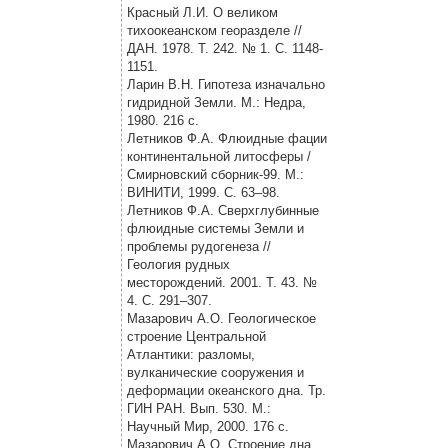
Красный Л.И. О великом
тихоокеанском георазделе //
ДАН. 1978. Т. 242. № 1. С. 1148-
1151.
Ларин В.Н. Гипотеза изначально
гидридной Земли. М.: Недра,
1980. 216 с.
Летников Ф.А. Флюидные фации
континентальной литосферы /
Смирновский сборник-99. М.:
ВИНИТИ, 1999. С. 63–98.
Летников Ф.А. Сверхглубинные
флюидные системы Земли и
проблемы рудогенеза //
Геология рудных
месторождений. 2001. Т. 43. №
4. С. 291–307.
Мазарович А.О. Геологическое
строение Центральной
Атлантики: разломы,
вулканические сооружения и
деформации океанского дна. Тр.
ГИН РАН. Вып. 530. М.:
Научный Мир, 2000. 176 с.
Мазарович А.О. Строение дна