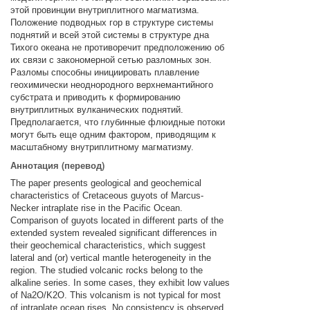
этой провинции внутриплитного магматизма.
Положение подводных гор в структуре системы
поднятий и всей этой системы в структуре дна
Тихого океана не противоречит предположению об
их связи с закономерной сетью разломных зон.
Разломы способны инициировать плавление
геохимически неоднородного верхнемантийного
субстрата и приводить к формированию
внутриплитных вулканических поднятий.
Предполагается, что глубинные флюидные потоки
могут быть еще одним фактором, приводящим к
масштабному внутриплитному магматизму.
Аннотация (перевод)
The paper presents geological and geochemical
characteristics of Cretaceous guyots of Marcus-
Necker intraplate rise in the Pacific Ocean.
Comparison of guyots located in different parts of the
extended system revealed significant differences in
their geochemical characteristics, which suggest
lateral and (or) vertical mantle heterogeneity in the
region. The studied volcanic rocks belong to the
alkaline series. In some cases, they exhibit low values
of Na2O/K2O. This volcanism is not typical for most
of intraplate ocean rises. No consistency is observed