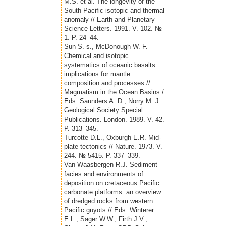
M.S. et al. The longevity of the
South Pacific isotopic and thermal
anomaly // Earth and Planetary
Science Letters. 1991. V. 102. №
1. P. 24–44.
Sun S.-s., McDonough W. F.
Chemical and isotopic
systematics of oceanic basalts:
implications for mantle
composition and processes //
Magmatism in the Ocean Basins /
Eds. Saunders A. D., Norry M. J.
Geological Society Special
Publications. London. 1989. V. 42.
P. 313–345.
Turcotte D.L., Oxburgh E.R. Mid-
plate tectonics // Nature. 1973. V.
244. № 5415. P. 337–339.
Van Waasbergen R.J. Sediment
facies and environments of
deposition on cretaceous Pacific
carbonate platforms: an overview
of dredged rocks from western
Pacific guyots // Eds. Winterer
E.L., Sager W.W., Firth J.V.,