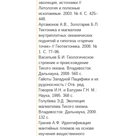
эволюция, источники //
Литология и полезные
ископаемые. 2003. № 4. С. 425–
448.
Артамонов А.В., Золотарев Б.П.
Тектоника и магматизм
внутриплитных океанических
поднятий и гипотеза «горячих
точек» // Геотектоника. 2008. №
1. С. 77–96.
Васильев Б.И. Геологическое
строение и происхождение
Тихого океана. Владивосток:
Дальнаука, 2009. 560 с.
Гайоты Западной Пацифики и их
рудоносность / Отв. ред.
Говоров И.Н. и Батурин Г.Н. М.:
Наука, 1995. 368 с.
Голубева Э.Д. Эволюция
магматизма Тихого океана.
Владивосток: Дальнаука, 2009.
132 с.
Грачев А.Ф. Идентификация
мантийных плюмов на основе
изучения вещественного