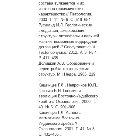
состава вулканитов и их
изотопно-геохимических
характеристик // Петрология.
2003. Т. 11. № 6. С. 618–654.
Гуфельд И.Л. Геологические
следствия, аморфизация
структуры литосферы и верхней
мантии, вызванные водородной
дегазацией // Geodymnamics &
Tectonophysics. 2012. V. 3. № 4.
P. 417–435.
Долицкий А.В. Образование и
перестройка тектонических
структур. М.: Недра, 1985. 219
с.
Кашинцев Г.Л., Непрочнов Ю.П.,
Гринько Б.Н. Генезис и
эволюция Восточно-Индийского
хребта // Океанология. 2000. Т.
40. № 6. С. 901–906.
Кашинцев Г.Л. Аспекты
магматизма Восточно-
Индийского хребта //
Океанология. 2001. Т. 41. № 3.
С. 431–436 .