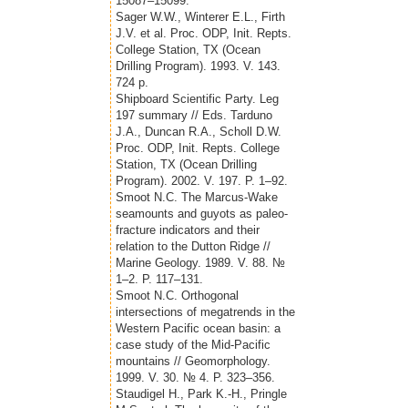
15087–15099.
Sager W.W., Winterer E.L., Firth
J.V. et al. Proc. ODP, Init. Repts.
College Station, TX (Ocean
Drilling Program). 1993. V. 143.
724 p.
Shipboard Scientific Party. Leg
197 summary // Eds. Tarduno
J.A., Duncan R.A., Scholl D.W.
Proc. ODP, Init. Repts. College
Station, TX (Ocean Drilling
Program). 2002. V. 197. P. 1–92.
Smoot N.C. The Marcus-Wake
seamounts and guyots as paleo-
fracture indicators and their
relation to the Dutton Ridge //
Marine Geology. 1989. V. 88. №
1–2. P. 117–131.
Smoot N.C. Orthogonal
intersections of megatrends in the
Western Pacific ocean basin: a
case study of the Mid-Pacific
mountains // Geomorphology.
1999. V. 30. № 4. P. 323–356.
Staudigel H., Park K.-H., Pringle