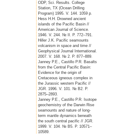
ODP, Sci. Results. College
Station, TX (Ocean Drilling
Program) 1995. V. 144. 1059 p.
Hess H.H. Drowned ancient
islands of the Pacific Basin //
American Journal of Science.
1946. V. 244. № II. P. 772–791.
Hiller J.K. Pacific seamounts
volcanism in space and time //
Geophysical Journal International.
2007. V. 168. № 2. P. 877–889.
Janney P.E., Castillo P.R. Basalts
from the Central Pacific Basin:
Evidence for the origin of
Cretaceous igneous complex in
the Jurassic western Pacific //
JGR. 1996. V. 101. № B2. P.
2875–2893.
Janney P.E., Castillo P.R. Isotope
geochemistry of the Darwin Rise
seamounts and nature of long-
term mantle dynamics beneath
the south central pacific // JGR.
1999. V. 104. № B5. P. 10571–
10589.