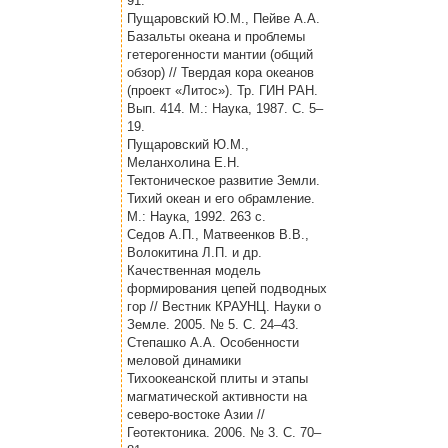
91.
Пущаровский Ю.М., Пейве А.А.
Базальты океана и проблемы
гетерогенности мантии (общий
обзор) // Твердая кора океанов
(проект «Литос»). Тр. ГИН РАН.
Вып. 414. М.: Наука, 1987. С. 5–
19.
Пущаровский Ю.М.,
Меланхолина Е.Н.
Тектоническое развитие Земли.
Тихий океан и его обрамление.
М.: Наука, 1992. 263 с.
Седов А.П., Матвеенков В.В.,
Волокитина Л.П. и др.
Качественная модель
формирования цепей подводных
гор // Вестник КРАУНЦ. Науки о
Земле. 2005. № 5. С. 24–43.
Степашко А.А. Особенности
меловой динамики
Тихоокеанской плиты и этапы
магматической активности на
северо-востоке Азии //
Геотектоника. 2006. № 3. С. 70–