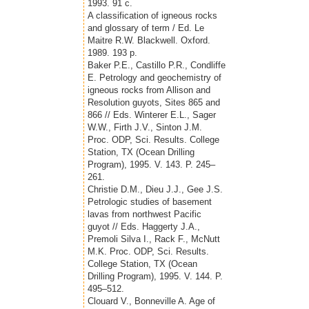
1993. 91 с.
A classification of igneous rocks
and glossary of term / Ed. Le
Maitre R.W. Blackwell. Oxford.
1989. 193 p.
Baker P.E., Castillo P.R., Condliffe
E. Petrology and geochemistry of
igneous rocks from Allison and
Resolution guyots, Sites 865 and
866 // Eds. Winterer E.L., Sager
W.W., Firth J.V., Sinton J.M.
Proc. ODP, Sci. Results. College
Station, TX (Ocean Drilling
Program), 1995. V. 143. P. 245–
261.
Christie D.M., Dieu J.J., Gee J.S.
Petrologic studies of basement
lavas from northwest Pacific
guyot // Eds. Haggerty J.A.,
Premoli Silva I., Rack F., McNutt
M.K. Proc. ODP, Sci. Results.
College Station, TX (Ocean
Drilling Program), 1995. V. 144. P.
495–512.
Clouard V., Bonneville A. Age of