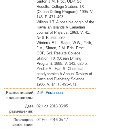
Sinton J.M. Proc. ODP, Sci.
Results. College Station, TX
(Ocean Drilling Program), 1995. V.
143. P. 471–493.
Wilson J.T. A possible origin of the
Hawaiian Islands // Canadian
Journal of Physics. 1963. V. 41.
№ 6. P. 863–870.
Winterer E.L., Sager, W.W., Firth,
J.V., Sinton, J.M. Eds. Proc.
ODP, Sci. Results College
Station, TX (Ocean Drilling
Program), 1995. V. 143. 629 p.
Zindler A., Hart S. Chemical
geodynamics // Annual Review of
Earth and Planetary Science.
1986. V. 14. P. 493–571.
Разместивший
И.М. Романова
пользователь:
Дата
02 Ноя 2016 05:05
размещения:
Последнее
02 Ноя 2016 05:17
изменение: