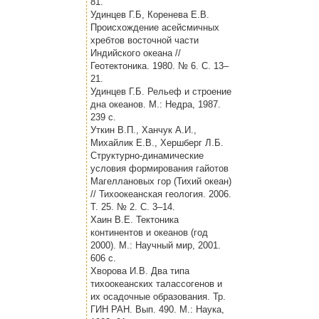
81.
Удинцев Г.Б, Коренева Е.В.
Происхождение асейсмичных
хребтов восточной части
Индийского океана //
Геотектоника. 1980. № 6. С. 13–
21.
Удинцев Г.Б. Рельеф и строение
дна океанов. М.: Недра, 1987.
239 с.
Уткин В.П., Ханчук А.И.,
Михайлик Е.В., Хершберг Л.Б.
Структурно-динамические
условия формирования гайотов
Магеллановых гор (Тихий океан)
// Тихоокеанская геология. 2006.
Т. 25. № 2. С. 3–14.
Хаин В.Е. Тектоника
континентов и океанов (год
2000). М.: Научный мир, 2001.
606 с.
Хворова И.В. Два типа
тихоокеанских талассогенов и
их осадочные образования. Тр.
ГИН РАН. Вып. 490. М.: Наука,