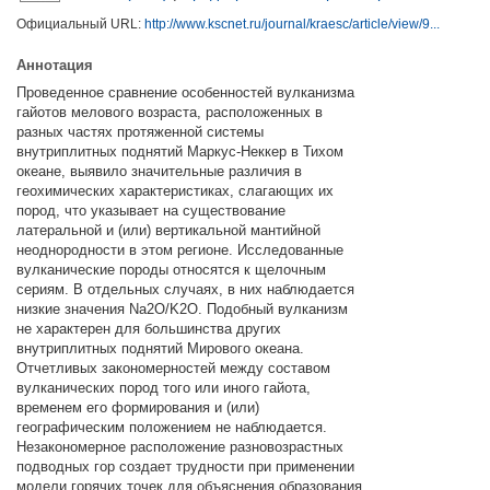
Официальный URL:
http://www.kscnet.ru/journal/kraesc/article/view/9...
Аннотация
Проведенное сравнение особенностей вулканизма
гайотов мелового возраста, расположенных в
разных частях протяженной системы
внутриплитных поднятий Маркус-Неккер в Тихом
океане, выявило значительные различия в
геохимических характеристиках, слагающих их
пород, что указывает на существование
латеральной и (или) вертикальной мантийной
неоднородности в этом регионе. Исследованные
вулканические породы относятся к щелочным
сериям. В отдельных случаях, в них наблюдается
низкие значения Na2O/K2O. Подобный вулканизм
не характерен для большинства других
внутриплитных поднятий Мирового океана.
Отчетливых закономерностей между составом
вулканических пород того или иного гайота,
временем его формирования и (или)
географическим положением не наблюдается.
Незакономерное расположение разновозрастных
подводных гор создает трудности при применении
модели горячих точек для объяснения образования