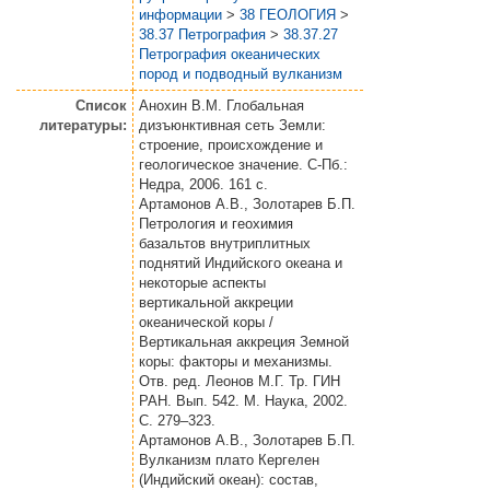
информации
>
38 ГЕОЛОГИЯ
>
38.37 Петрография
>
38.37.27
Петрография океанических
пород и подводный вулканизм
Список
Анохин В.М. Глобальная
литературы:
дизъюнктивная сеть Земли:
строение, происхождение и
геологическое значение. С-Пб.:
Недра, 2006. 161 с.
Артамонов А.В., Золотарев Б.П.
Петрология и геохимия
базальтов внутриплитных
поднятий Индийского океана и
некоторые аспекты
вертикальной аккреции
океанической коры /
Вертикальная аккреция Земной
коры: факторы и механизмы.
Отв. ред. Леонов М.Г. Тр. ГИН
РАН. Вып. 542. М. Наука, 2002.
С. 279–323.
Артамонов А.В., Золотарев Б.П.
Вулканизм плато Кергелен
(Индийский океан): состав,