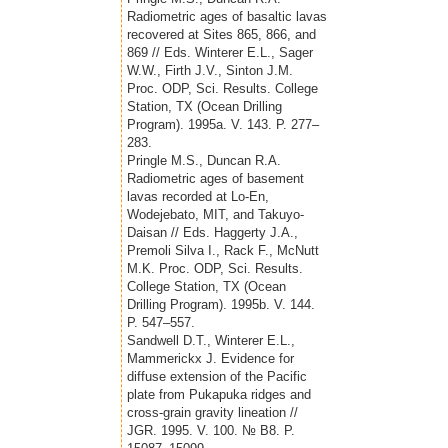
Radiometric ages of basaltic lavas
recovered at Sites 865, 866, and
869 // Eds. Winterer E.L., Sager
W.W., Firth J.V., Sinton J.M.
Proc. ODP, Sci. Results. College
Station, TX (Ocean Drilling
Program). 1995a. V. 143. P. 277–
283.
Pringle M.S., Duncan R.A.
Radiometric ages of basement
lavas recorded at Lo-En,
Wodejebato, MIT, and Takuyo-
Daisan // Eds. Haggerty J.A.,
Premoli Silva I., Rack F., McNutt
M.K. Proc. ODP, Sci. Results.
College Station, TX (Ocean
Drilling Program). 1995b. V. 144.
P. 547–557.
Sandwell D.T., Winterer E.L.,
Mammerickx J. Evidence for
diffuse extension of the Pacific
plate from Pukapuka ridges and
cross-grain gravity lineation //
JGR. 1995. V. 100. № B8. P.