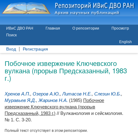
ИВиС ДВО РАН
Главная
О репозитории
Просмотр
Поиск
English
Вход
Регистрация
Побочное извержение Ключевского
вулкана (прорыв Предсказанный, 1983
г.)
Хренов А.П.
,
Озеров А.Ю.
,
Литасов Н.Е.
,
Слезин Ю.Б.
,
Муравьев Я.Д.
,
Жаринов Н.А.
(1985)
Побочное
извержение Ключевского вулкана (прорыв
Предсказанный, 1983 г.)
// Вулканология и сейсмология.
№ 1. С. 3-20.
Полный текст отсутствует в этом репозитории.