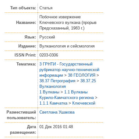
Тип объекта:
Статья
Побочное извержение
Название:
Ключевского вулкана (прорыв
Предсказанный, 1983 г.)
Язык:
Русский
Издание:
Вулканология и сейсмология
ISSN Print:
0203-0306
Тематика:
3 ГРНТИ - Государственный
рубрикатор научно-технической
информации
>
38 ГЕОЛОГИЯ
>
38.37 Петрография
>
38.37.25
Вулканология
1 Вулканы
>
1.1 Вулканы
Курило-Камчатского региона
>
1.1.1 Камчатка
>
Ключевской
Разместивший
Светлана Ушакова
пользователь:
Дата
01 Дек 2016 01:48
размещения: