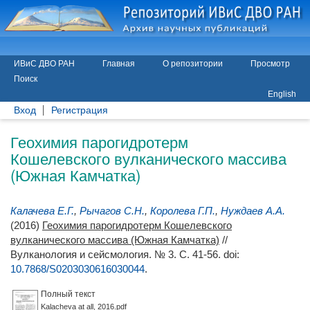
ИВиС ДВО РАН
Главная
О репозитории
Просмотр
Поиск
English
Вход
Регистрация
Геохимия парогидротерм
Кошелевского вулканического массива
(Южная Камчатка)
Калачева Е.Г.
,
Рычагов С.Н.
,
Королева Г.П.
,
Нуждаев А.А.
(2016)
Геохимия парогидротерм Кошелевского
вулканического массива (Южная Камчатка)
//
Вулканология и сейсмология. № 3. С. 41-56.
doi:
10.7868/S0203030616030044
.
Полный текст
Kalacheva at all, 2016.pdf