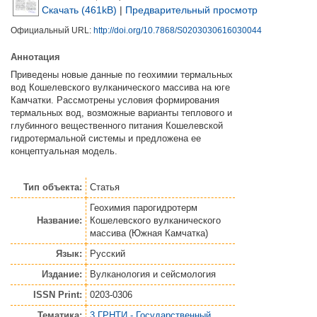
Скачать (461kB)
|
Предварительный просмотр
Официальный URL:
http://doi.org/10.7868/S0203030616030044
Аннотация
Приведены новые данные по геохимии термальных
вод Кошелевского вулканического массива на юге
Камчатки. Рассмотрены условия формирования
термальных вод, возможные варианты теплового и
глубинного вещественного питания Кошелевской
гидротермальной системы и предложена ее
концептуальная модель.
Тип объекта:
Статья
Геохимия парогидротерм
Название:
Кошелевского вулканического
массива (Южная Камчатка)
Язык:
Русский
Издание:
Вулканология и сейсмология
ISSN Print:
0203-0306
Тематика:
3 ГРНТИ - Государственный