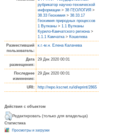
рубрикатор научно-технической
информации
>
38 ГЕОЛОГИЯ
>
38.33 Геохимия
>
38.33.17
Геохимия природных процессов
1 Вулканы
>
1.1 Вулканы
Курило-Камчатского региона
>
1.1.1 Камчатка
>
Кошелева
Разместивший
к.г.-м.н. Елена Калачева
пользователь:
Дата
29 Дек 2020 00:01
размещения:
Последнее
29 Дек 2020 00:01
изменение:
URI:
http://repo.kscnet.ru/id/eprint/2865
Действия с объектом
Редактировать (только для владельца)
Статистика
Просмотры и загрузки