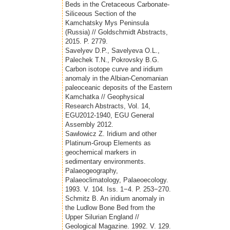
Beds in the Cretaceous Carbonate-
Siliceous Section of the
Kamchatsky Mys Peninsula
(Russia) // Goldschmidt Abstracts,
2015. P. 2779.
Savelyev D.P., Savelyeva O.L.,
Palechek T.N., Pokrovsky B.G.
Carbon isotope curve and iridium
anomaly in the Albian-Cenomanian
paleoceanic deposits of the Eastern
Kamchatka // Geophysical
Research Abstracts, Vol. 14,
EGU2012-1940, EGU General
Assembly 2012.
Sawlowicz Z. Iridium and other
Platinum-Group Elements as
geochemical markers in
sedimentary environments.
Palaeogeography,
Palaeoclimatology, Palaeoecology.
1993. V. 104. Iss. 1−4. P. 253−270.
Schmitz B. An iridium anomaly in
the Ludlow Bone Bed from the
Upper Silurian England //
Geological Magazine. 1992. V. 129.