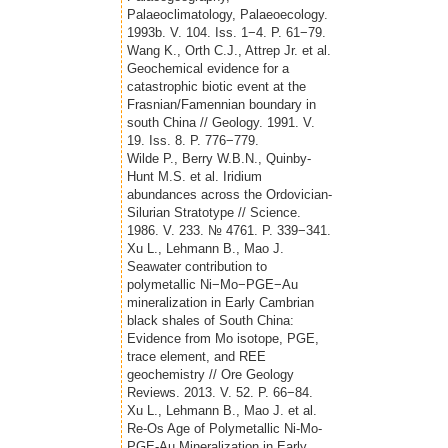
Palaeoclimatology, Palaeoecology.
1993b. V. 104. Iss. 1−4. P. 61−79.
Wang K., Orth C.J., Attrep Jr. et al.
Geochemical evidence for a
catastrophic biotic event at the
Frasnian/Famennian boundary in
south China // Geology. 1991. V.
19. Iss. 8. P. 776−779.
Wilde P., Berry W.B.N., Quinby-
Hunt M.S. et al. Iridium
abundances across the Ordovician-
Silurian Stratotype // Science.
1986. V. 233. № 4761. P. 339−341.
Xu L., Lehmann B., Mao J.
Seawater contribution to
polymetallic Ni−Mo−PGE−Au
mineralization in Early Cambrian
black shales of South China:
Evidence from Mo isotope, PGE,
trace element, and REE
geochemistry // Ore Geology
Reviews. 2013. V. 52. P. 66−84.
Xu L., Lehmann B., Mao J. et al.
Re-Os Age of Polymetallic Ni-Mo-
PGE-Au Mineralization in Early