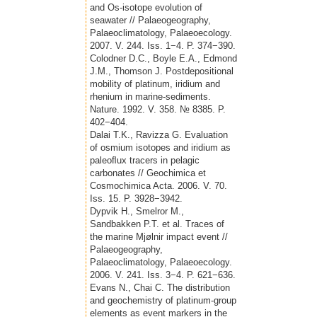
and Os-isotope evolution of
seawater // Palaeogeography,
Palaeoclimatology, Palaeoecology.
2007. V. 244. Iss. 1−4. P. 374−390.
Colodner D.C., Boyle E.A., Edmond
J.M., Thomson J. Postdepositional
mobility of platinum, iridium and
rhenium in marine-sediments.
Nature. 1992. V. 358. № 8385. P.
402−404.
Dalai T.K., Ravizza G. Evaluation
of osmium isotopes and iridium as
paleoﬂux tracers in pelagic
carbonates // Geochimica et
Cosmochimica Acta. 2006. V. 70.
Iss. 15. P. 3928−3942.
Dypvik H., Smelror M.,
Sandbakken P.T. et al. Traces of
the marine Mjølnir impact event //
Palaeogeography,
Palaeoclimatology, Palaeoecology.
2006. V. 241. Iss. 3−4. P. 621−636.
Evans N., Chai C. The distribution
and geochemistry of platinum-group
elements as event markers in the