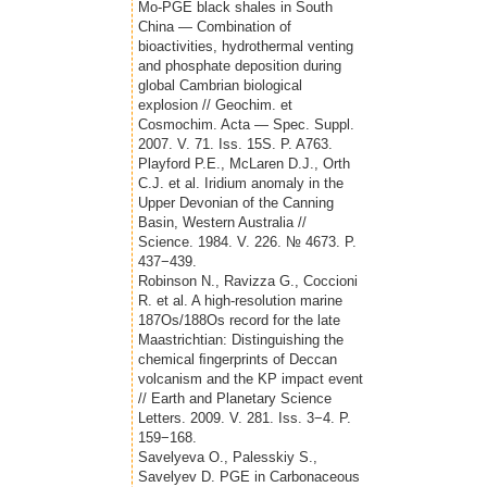
Mo-PGE black shales in South
China ― Combination of
bioactivities, hydrothermal venting
and phosphate deposition during
global Cambrian biological
explosion // Geochim. et
Cosmochim. Acta ― Spec. Suppl.
2007. V. 71. Iss. 15S. P. A763.
Playford P.E., McLaren D.J., Orth
C.J. et al. Iridium anomaly in the
Upper Devonian of the Canning
Basin, Western Australia //
Science. 1984. V. 226. № 4673. P.
437−439.
Robinson N., Ravizza G., Coccioni
R. et al. A high-resolution marine
187Os/188Os record for the late
Maastrichtian: Distinguishing the
chemical ﬁngerprints of Deccan
volcanism and the KP impact event
// Earth and Planetary Science
Letters. 2009. V. 281. Iss. 3−4. P.
159−168.
Savelyeva O., Palesskiy S.,
Savelyev D. PGE in Carbonaceous