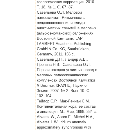
геологическая корреляция. 2010.
Т. 18. № 1. С. 67−87.
Савельева О.Л. Меловой
палеоклимат. Ритмичность
осадконакопления и следы
аноксических событий в меловых
(альб-сеноманских) отложениях
Восточной Камчатки. LAP
LAMBERT Academic Publishing
GmbH & Co. KG, Saarbrücken,
Germany, 2011. 156 с.
Савельев Д.П., Ландер А.В.,
Пронина Н.В., Савельева О.Л.
Первая находка углистых пород в
меловых палеоокеанических
комплексах Восточной Камчатки
// Вестник КРАУНЦ. Науки о
Земле. 2007. № 2. Вып. 10. С.
102−104.
Тейлор С.Р., Мак-Леннан С.М.
Континентальная кора: ее состав
и эволюция. М.: Мир, 1988. 384 с.
Alvarez W., Asaro F., Michel H.V.,
Alvarez L.W. Iridium anomaly
approximately synchronous with