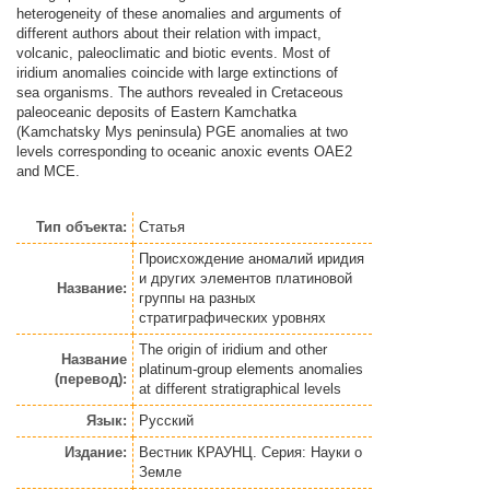
heterogeneity of these anomalies and arguments of
different authors about their relation with impact,
volcanic, paleoclimatic and biotic events. Most of
iridium anomalies coincide with large extinctions of
sea organisms. The authors revealed in Cretaceous
paleoceanic deposits of Eastern Kamchatka
(Kamchatsky Mys peninsula) PGE anomalies at two
levels corresponding to oceanic anoxic events OAE2
and MCE.
Тип объекта:
Статья
Происхождение аномалий иридия
и других элементов платиновой
Название:
группы на разных
стратиграфических уровнях
The origin of iridium and other
Название
platinum-group elements anomalies
(перевод):
at different stratigraphical levels
Язык:
Русский
Издание:
Вестник КРАУНЦ. Серия: Науки о
Земле