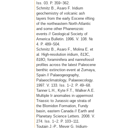
Iss. 03. P. 359−362.
Schmitz B., Asaro F. Iridium
geochemistry of volcanic ash
layers from the early Eocene rifting
of the northeastern North Atlantic
and some other Phanerozoic
events // Geological Society of
America Bulletin. 1996. V. 108. №
4. P. 489−504.
Schmitz B., Asaro F., Molina E. et
al. High-resolution iridium, δ13C,
δ18O, foraminifera and nannofossil
profiles across the latest Paleocene
benthic extinction event at Zumaya,
Spain // Palaeogeography,
Palaeoclimatology, Palaeoecology.
1997. V. 133. Iss. 1−2. P. 49−68.
Tanner L.H., Kyte F.T., Walker A.E.
Multiple Ir anomalies in uppermost
Triassic to Jurassic-age strata of
the Blomidon Formation, Fundy
basin, eastern Canada // Earth and
Planetary Science Letters. 2008. V.
274. Iss. 1−2. P. 103−111.
Toutain J.-P., Meyer G. Iridium-