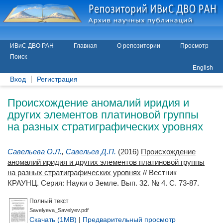
ИВиС ДВО РАН
Главная
О репозитории
Просмотр
Поиск
English
Вход
Регистрация
Происхождение аномалий иридия и
других элементов платиновой группы
на разных стратиграфических уровнях
Савельева О.Л.
,
Савельев Д.П.
(2016)
Происхождение
аномалий иридия и других элементов платиновой группы
на разных стратиграфических уровнях
// Вестник
КРАУНЦ. Серия: Науки о Земле. Вып. 32. № 4. С. 73-87.
Полный текст
Savelyeva_Savelyev.pdf
Скачать (1MB)
|
Предварительный просмотр