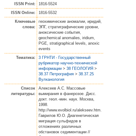
ISSN Print:
1816-5524
ISSN Online:
1816-5532
Ключевые
геохимические аномалии, иридий,
слова:
ЭПГ, стратиграфические уровни,
аноксические события,
geochemical anomalies, iridium,
PGE, stratigraphical levels, anoxic
events
Тематика:
3 ГРНТИ - Государственный
рубрикатор научно-технической
информации
>
38 ГЕОЛОГИЯ
>
38.37 Петрография
>
38.37.25
Вулканология
Список
Алексеев А.С. Массовые
литературы:
вымирания в фанерозое. Дисс.
докт. геол.-мин. наук. Москва,
1998.
http://www.evolbiol.ru/alekseev.htm.
Гаврилов Ю.О. Диагенетическая
миграция сульфидов в
отложениях различных
обстановок седиментации //