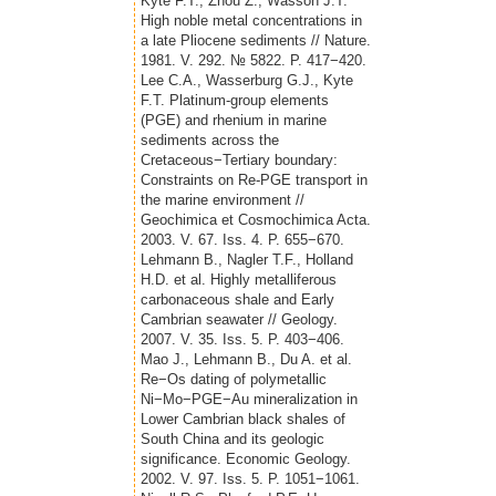
Kyte F.T., Zhou Z., Wasson J.T.
High noble metal concentrations in
a late Pliocene sediments // Nature.
1981. V. 292. № 5822. P. 417−420.
Lee C.A., Wasserburg G.J., Kyte
F.T. Platinum-group elements
(PGE) and rhenium in marine
sediments across the
Cretaceous−Tertiary boundary:
Constraints on Re-PGE transport in
the marine environment //
Geochimica et Cosmochimica Acta.
2003. V. 67. Iss. 4. P. 655−670.
Lehmann B., Nagler T.F., Holland
H.D. et al. Highly metalliferous
carbonaceous shale and Early
Cambrian seawater // Geology.
2007. V. 35. Iss. 5. P. 403−406.
Mao J., Lehmann B., Du A. et al.
Re−Os dating of polymetallic
Ni−Mo−PGE−Au mineralization in
Lower Cambrian black shales of
South China and its geologic
significance. Economic Geology.
2002. V. 97. Iss. 5. P. 1051−1061.