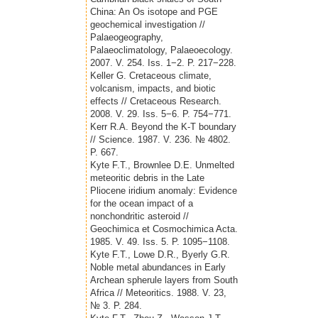
China: An Os isotope and PGE
geochemical investigation //
Palaeogeography,
Palaeoclimatology, Palaeoecology.
2007. V. 254. Iss. 1−2. P. 217−228.
Keller G. Cretaceous climate,
volcanism, impacts, and biotic
effects // Cretaceous Research.
2008. V. 29. Iss. 5−6. P. 754−771.
Kerr R.A. Beyond the K-T boundary
// Science. 1987. V. 236. № 4802.
P. 667.
Kyte F.T., Brownlee D.E. Unmelted
meteoritic debris in the Late
Pliocene iridium anomaly: Evidence
for the ocean impact of a
nonchondritic asteroid //
Geochimica et Cosmochimica Acta.
1985. V. 49. Iss. 5. P. 1095−1108.
Kyte F.T., Lowe D.R., Byerly G.R.
Noble metal abundances in Early
Archean spherule layers from South
Africa // Meteoritics. 1988. V. 23,
№ 3. P. 284.