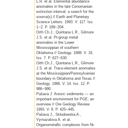
L.R. et al. Elemental abundance
anomalies in the late Cenomanian
extinction interval: a search for the
source(s) // Earth and Planetary
Science Letters. 1993. V. 117. Iss.
1−2. P. 189−204.
Orth Ch.J., Quintana L.R., Gilmore
J.S. et al. Pt-group metal
anomalies in the Lower
Mississippian of southern
Oklahoma // Geology. 1988. V. 16.
Iss. 7. P. 627−630.
Orth Ch.J., Quintana L.R., Gilmore
J.S. et al. Trace-element anomalies
at the Mississippian/Pennsylvanian
boundary in Oklahoma and Texas //
Geology. 1986. V. 14. Iss. 12. P.
986−990.
Pašava J. Anoxic sediments — an
important environment for PGE; an
overview // Ore Geology Review.
1993. V. 8. P. 425−445.
Pašava J., Sklodowska A.,
Vymazalova A. et al.
Organometallic complexes from Ni-