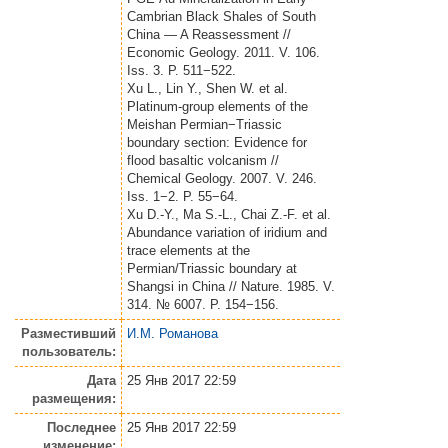
Cambrian Black Shales of South
China ― A Reassessment //
Economic Geology. 2011. V. 106.
Iss. 3. P. 511−522.
Xu L., Lin Y., Shen W. et al.
Platinum-group elements of the
Meishan Permian−Triassic
boundary section: Evidence for
flood basaltic volcanism //
Chemical Geology. 2007. V. 246.
Iss. 1−2. P. 55−64.
Xu D.-Y., Ma S.-L., Chai Z.-F. et al.
Abundance variation of iridium and
trace elements at the
Permian/Triassic boundary at
Shangsi in China // Nature. 1985. V.
314. № 6007. P. 154−156.
Разместивший
И.М. Романова
пользователь:
Дата
25 Янв 2017 22:59
размещения:
Последнее
25 Янв 2017 22:59
изменение: