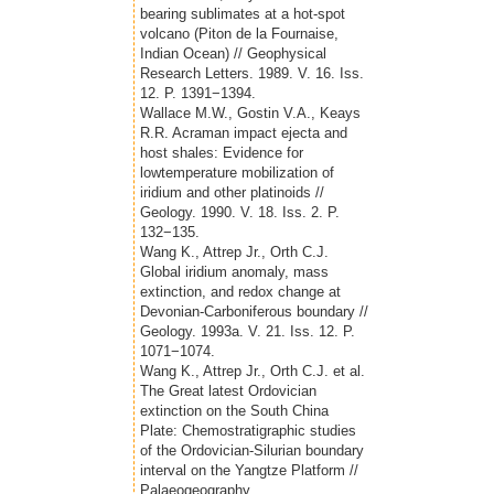
bearing sublimates at a hot-spot
volcano (Piton de la Fournaise,
Indian Ocean) // Geophysical
Research Letters. 1989. V. 16. Iss.
12. P. 1391−1394.
Wallace M.W., Gostin V.A., Keays
R.R. Acraman impact ejecta and
host shales: Evidence for
lowtemperature mobilization of
iridium and other platinoids //
Geology. 1990. V. 18. Iss. 2. P.
132−135.
Wang K., Attrep Jr., Orth C.J.
Global iridium anomaly, mass
extinction, and redox change at
Devonian-Carboniferous boundary //
Geology. 1993a. V. 21. Iss. 12. P.
1071−1074.
Wang K., Attrep Jr., Orth C.J. et al.
The Great latest Ordovician
extinction on the South China
Plate: Chemostratigraphic studies
of the Ordovician-Silurian boundary
interval on the Yangtze Platform //
Palaeogeography,