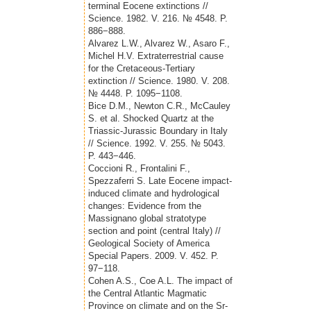
terminal Eocene extinctions //
Science. 1982. V. 216. № 4548. P.
886−888.
Alvarez L.W., Alvarez W., Asaro F.,
Michel H.V. Extraterrestrial cause
for the Cretaceous-Tertiary
extinction // Science. 1980. V. 208.
№ 4448. P. 1095−1108.
Bice D.M., Newton C.R., McCauley
S. et al. Shocked Quartz at the
Triassic-Jurassic Boundary in Italy
// Science. 1992. V. 255. № 5043.
P. 443−446.
Coccioni R., Frontalini F.,
Spezzaferri S. Late Eocene impact-
induced climate and hydrological
changes: Evidence from the
Massignano global stratotype
section and point (central Italy) //
Geological Society of America
Special Papers. 2009. V. 452. P.
97−118.
Cohen A.S., Coe A.L. The impact of
the Central Atlantic Magmatic
Province on climate and on the Sr-