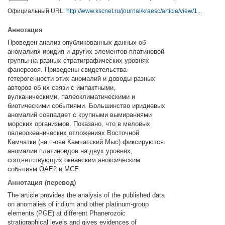
Официальный URL:
http://www.kscnet.ru/journal/kraesc/article/view/1...
Аннотация
Проведен анализ опубликованных данных об
аномалиях иридия и других элементов платиновой
группы на разных стратиграфических уровнях
фанерозоя. Приведены свидетельства
гетерогенности этих аномалий и доводы разных
авторов об их связи с импактными,
вулканическими, палеоклиматическими и
биотическими событиями. Большинство иридиевых
аномалий совпадает с крупными вымираниями
морских организмов. Показано, что в меловых
палеоокеанических отложениях Восточной
Камчатки (на п-ове Камчатский Мыс) фиксируются
аномалии платиноидов на двух уровнях,
соответствующих океанским аноксическим
событиям OAE2 и MCE.
Аннотация (перевод)
The article provides the analysis of the published data
on anomalies of iridium and other platinum-group
elements (PGE) at different Phanerozoic
stratigraphical levels and gives evidences of