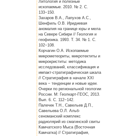
Литология и полезные
ископаемые. 2010. № 2. С.
133−150.
Захаров В.А., Лапухов А.С.,
Шенфиль О.В. Иридиевая
аномалия на границе юры и мела
на Севере Сибири // Геология и
геофизика. 1993. Т. 34. № 1. С.
102−108.
Корчагин О.А. Ископаемые
микрометеориты, микротектиты и
микрокриститы: методика
исследований, классификация и
импакт-стратиграфическая шкала
// Стратиграфия в начале XXI
века − тенденции и новые идеи.
Очерки по региональной геологии
России. М: Геолкарт-ГЕОС, 2013.
Вып. 6. С. 112−142.
Палечек Т.Н., Савельев Д.П.,
Савельева О.Л. Альб-
сеноманский комплекс
радиолярий из смагинской свиты
Камчатского Мыса (Восточная
Камчатка) // Стратиграфия,