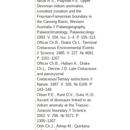
Nicoll R.S., Playford P.E. Upper
Devonian iridium anomalies,
conodont zonation and the
Frasnian-Famennian boundary in
the Canning Basin, Western
Australia // Palaeogeography,
Palaeoclimatology, Palaeoecology.
1993. V. 104, Iss. 1−4. P. 105−113.
Officer Ch.B., Drake Ch.L. Terminal
Cretaceous Environmental Events
// Science. 1985. V. 227. № 4691.
P. 1161−1167.
Officer Ch.B., Hallam A., Drake
Ch.L., Devine J.D. Late Cretaceous
and paroxysmal
Cretaceous/Tertiary extinctions //
Nature. 1987. V. 326. № 6109. P.
143−149.
Olsen P.E., Kent D.V., Sues H.-D.
Ascent of dinosaurs linked to an
iridium anomaly at the Triassic-
Jurassic boundary // Science.
2002. V. 296. № 5571. P.
1305−1307.
Orth Ch.J., Attrep M., Quintana