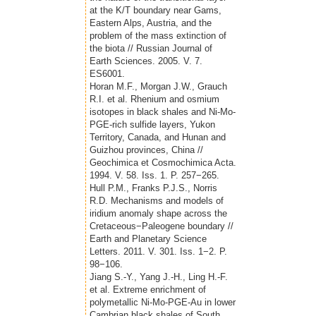
at the K/T boundary near Gams,
Eastern Alps, Austria, and the
problem of the mass extinction of
the biota // Russian Journal of
Earth Sciences. 2005. V. 7.
ES6001.
Horan M.F., Morgan J.W., Grauch
R.I. et al. Rhenium and osmium
isotopes in black shales and Ni-Mo-
PGE-rich sulfide layers, Yukon
Territory, Canada, and Hunan and
Guizhou provinces, China //
Geochimica et Cosmochimica Acta.
1994. V. 58. Iss. 1. P. 257−265.
Hull P.M., Franks P.J.S., Norris
R.D. Mechanisms and models of
iridium anomaly shape across the
Cretaceous−Paleogene boundary //
Earth and Planetary Science
Letters. 2011. V. 301. Iss. 1−2. P.
98−106.
Jiang S.-Y., Yang J.-H., Ling H.-F.
et al. Extreme enrichment of
polymetallic Ni-Mo-PGE-Au in lower
Cambrian black shales of South