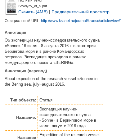
Полный текст
Savelyev_et_al.pdf
Скачать (4MB)
|
Предварительный просмотр
Официальный URL:
http://www.kscnet.ru/journal/kraesc/article/view/1...
Аннотация
Об экспедиции научно-исследовательского судна
«Sonne» 16 июля - 8 августа 2016 г. в акватории
Берингова моря и в районе Командорских
островов. Экспедиция проходила в рамках
международного проекта «BERING».
Аннотация (перевод)
About expedition of the research vessel «Sonne» in
the Bering sea, july−august 2016.
Тип объекта:
Статья
Экспедиция научно-
исследовательского судна
Название:
«Sonne» в Беринговом море в
июле−августе 2016 года
Expedition of the research vessel
Название