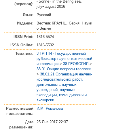
«Sonne» in the Bering sea,
(перевод):
july−august 2016
Язык:
Русский
Издание:
Вестник КРАУНЦ. Серия: Науки
о Земле
ISSN Print:
1816-5524
ISSN Online:
1816-5532
Тематика:
3 ГРНТИ - Государственный
рубрикатор научно-технической
информации
>
38 ГЕОЛОГИЯ
>
38.01 Общие вопросы геологии
>
38.01.21 Организация научно-
исследовательских работ,
деятельность научных
учреждений, научные
экспедиции, командировки и
экскурсии
Разместивший
И.М. Романова
пользователь:
Дата
25 Янв 2017 22:37
размещения: