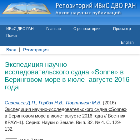
ИВиС ДВО РАН
Главная
О репозитории
Просмотр
Поиск
English
Вход
Регистрация
Экспедиция научно-
исследовательского судна «Sonne» в
Беринговом море в июле−августе 2016
года
Савельев Д.П.
,
Горбач Н.В.
,
Портнягин М.В.
(2016)
Экспедиция научно-исследовательского судна «Sonne»
в Беринговом море в июле−августе 2016 года
// Вестник
КРАУНЦ. Серия: Науки о Земле. Вып. 32. № 4. С. 129-
132.