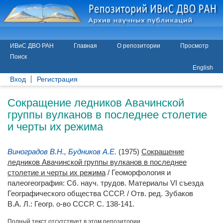
ИВиС ДВО РАН
Главная
О репозитории
Просмотр
Поиск
English
Вход
Регистрация
Сокращение ледников Авачинской
группы вулканов в последнее столетие
и черты их режима
Виноградов В.Н.
,
Будников А.Е.
(1975)
Сокращение
ледников Авачинской группы вулканов в последнее
столетие и черты их режима
/ Геоморфология и
палеогеография: Сб. науч. трудов. Материалы VI съезда
Географического общества СССР. / Отв. ред.
Зубаков
В.А.
Л.: Геогр. о-во СССР. С. 138-141.
Полный текст отсутствует в этом репозитории.