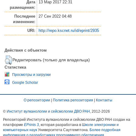
Дата
13 Мар 2017 22:31
размещения:
Последнее
27 Сен 2022 04:48
изменение:
URI:
http://repo.kscnet.ru/id/eprint/2935
Действия с объектом
Редактировать (только для владельца)
Статистика
Просмотры и загрузки
Google Scholar
О репозитории
|
Политика репозитория
|
Контакты
©
Институт вулканологии и сейсмологии ДВО РАН
, 2012-
2026
Репозиторий Института вулканологии и сейсмологии ДВО РАН создан на
платформе
EPrints 3
, которая разработана в
Школе электроники и
компьютерных наук
Университета Саутгемптона.
Более подробная
информация о разработчиках программного обеспечения
.