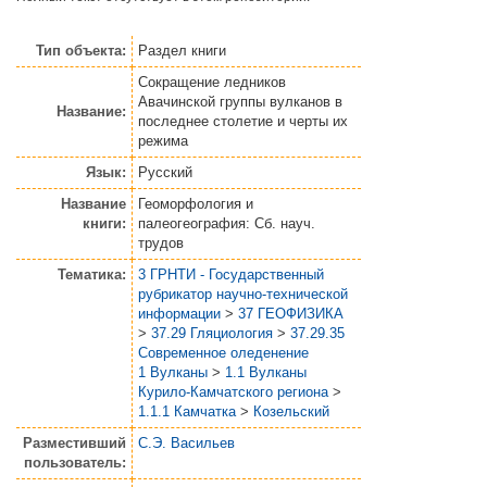
Тип объекта:
Раздел книги
Сокращение ледников
Авачинской группы вулканов в
Название:
последнее столетие и черты их
режима
Язык:
Русский
Название
Геоморфология и
книги:
палеогеография: Сб. науч.
трудов
Тематика:
3 ГРНТИ - Государственный
рубрикатор научно-технической
информации
>
37 ГЕОФИЗИКА
>
37.29 Гляциология
>
37.29.35
Современное оледенение
1 Вулканы
>
1.1 Вулканы
Курило-Камчатского региона
>
1.1.1 Камчатка
>
Козельский
Разместивший
С.Э. Васильев
пользователь: