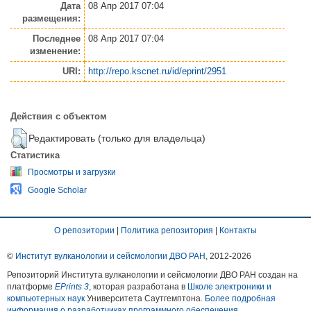
Дата
08 Апр 2017 07:04
размещения:
Последнее
08 Апр 2017 07:04
изменение:
URI:
http://repo.kscnet.ru/id/eprint/2951
Действия с объектом
Редактировать (только для владельца)
Статистика
Просмотры и загрузки
Google Scholar
О репозитории
|
Политика репозитория
|
Контакты
©
Институт вулканологии и сейсмологии ДВО РАН
, 2012-
2026
Репозиторий Института вулканологии и сейсмологии ДВО РАН создан на
платформе
EPrints 3
, которая разработана в
Школе электроники и
компьютерных наук
Университета Саутгемптона.
Более подробная
информация о разработчиках программного обеспечения
.