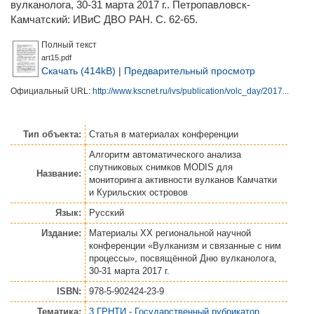
вулканолога, 30-31 марта 2017 г.. Петропавловск-
Камчатский: ИВиС ДВО РАН. С. 62-65.
Полный текст
art15.pdf
Скачать (414kB)
|
Предварительный просмотр
Официальный URL:
http://www.kscnet.ru/ivs/publication/volc_day/2017...
Тип объекта:
Статья
в материалах конференции
Алгоритм автоматического анализа
спутниковых снимков MODIS для
Название:
мониторинга активности вулканов Камчатки
и Курильских островов
Язык:
Русский
Издание:
Материалы XX региональной научной
конференции «Вулканизм и связанные с ним
процессы», посвящённой Дню вулканолога,
30-31 марта 2017 г.
ISBN:
978-5-902424-23-9
Тематика:
3 ГРНТИ - Государственный рубрикатор