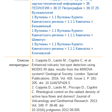
научно-технической информации
>
38
ГЕОЛОГИЯ
>
38.37 Петрография
>
38.37.25
Вулканология
1 Вулканы
>
1.1 Вулканы Курило-
Камчатского региона
>
1.1.1 Камчатка
>
Безымянный
1 Вулканы
>
1.1 Вулканы Курило-
Камчатского региона
>
1.1.1 Камчатка
>
Шивелуч
1 Вулканы
>
1.1 Вулканы Курило-
Камчатского региона
>
1.1.1 Камчатка
>
Ключевской
Список
1. Coppola D., Laiolo M., Cigolini C. et al.
литературы:
Enhanced volcanic hot-spot detection using
MODIS IR data: results from the MIROVA
system// Geological Society. London. Special
Publications. 2016. Vol. 426. Issue 1. P. 181-
205. doi: 10.1144/SP426.5
2. Coppola D., Laiolo M., Piscopo D., Cigolini
C. Rheological control on the radiant density of
active lava flows and domes// Journal of
Volcanology and Geothermal Research. 2013.
Vol. 249. P. 39-48. doi:
10.1016/j.jvolgeores.2012.09.005.