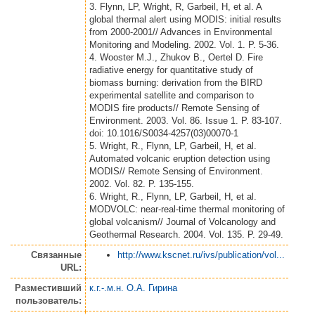
3. Flynn, LP, Wright, R, Garbeil, H, et al. A
global thermal alert using MODIS: initial results
from 2000-2001// Advances in Environmental
Monitoring and Modeling. 2002. Vol. 1. P. 5-36.
4. Wooster M.J., Zhukov B., Oertel D. Fire
radiative energy for quantitative study of
biomass burning: derivation from the BIRD
experimental satellite and comparison to
MODIS fire products// Remote Sensing of
Environment. 2003. Vol. 86. Issue 1. P. 83-107.
doi: 10.1016/S0034-4257(03)00070-1
5. Wright, R., Flynn, LP, Garbeil, H, et al.
Automated volcanic eruption detection using
MODIS// Remote Sensing of Environment.
2002. Vol. 82. P. 135-155.
6. Wright, R., Flynn, LP, Garbeil, H, et al.
MODVOLC: near-real-time thermal monitoring of
global volcanism// Journal of Volcanology and
Geothermal Research. 2004. Vol. 135. P. 29-49.
Связанные
http://www.kscnet.ru/ivs/publication/vol...
URL:
Разместивший
к.г.-.м.н. О.А. Гирина
пользователь: