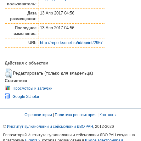
пользователь:
Дата
13 Апр 2017 04:56
размещения:
Последнее
13 Апр 2017 04:56
изменение:
URI:
http://repo.kscnet.ru/id/eprint/2967
Действия с объектом
Редактировать (только для владельца)
Статистика
Просмотры и загрузки
Google Scholar
О репозитории
|
Политика репозитория
|
Контакты
©
Институт вулканологии и сейсмологии ДВО РАН
, 2012-
2026
Репозиторий Института вулканологии и сейсмологии ДВО РАН создан на
платформе
EPrints 3
, которая разработана в
Школе электроники и