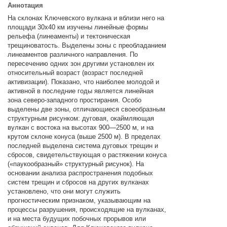
Аннотация
На склонах Ключевского вулкана и вблизи него на
площади 30x40 км изучены линейные формы
рельефа (линеаменты) и тектоническая
трещиноватость. Выделены зоны с преобладанием
линеаментов различного направления. По
пересечению одних зон другими установлен их
относительный возраст (возраст последней
активизации). Показано, что наиболее молодой и
активной в последние годы является линейная
зона северо-западного простирания. Особо
выделены две зоны, отличающиеся своеобразным
структурным рисунком: дуговая, окаймляющая
вулкан с востока на высотах 900—2500 м, и на
крутом склоне конуса (выше 2500 м). В пределах
последней выделена система дуговых трещин и
сбросов, свидетельствующая о растяжении конуса
(«паукообразный» структурный рисунок). На
основании анализа распространения подобных
систем трещин и сбросов на других вулканах
установлено, что они могут служить
прогностическим признаком, указывающим на
процессы разрушения, происходящие на вулканах,
и на места будущих побочных прорывов или