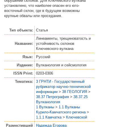
обрушений склонов. Для Ключевского вулкана
установлено, что наиболее опасен его юго-
восточный склон, где в будущем возможны
крупные обвалы или проседания.
Тип объекта:
Статья
Линеаменты, трещиноватость и
Название:
устойчивость склонов
Ключевского вулкана
Язык:
Русский
Издание:
Вулканология и сейсмология
ISSN Print:
0203-0306
Тематика:
3 ГРНТИ - Государственный
рубрикатор научно-технической
информации
>
38 ГЕОЛОГИЯ
>
38.37 Петрография
>
38.37.25
Вулканология
1 Вулканы
>
1.1 Вулканы
Курило-Камчатского региона
>
1.1.1 Камчатка
>
Ключевской
Разместивший
Надежда Егорова