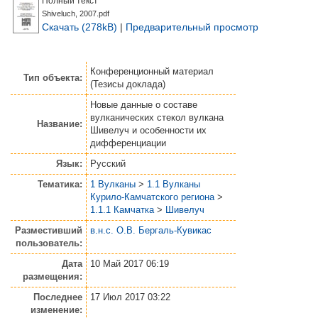
Полный текст
Shiveluch, 2007.pdf
Скачать (278kB)
|
Предварительный просмотр
Конференционный материал
Тип объекта:
(Тезисы доклада)
Новые данные о составе
вулканических стекол вулкана
Название:
Шивелуч и особенности их
дифференциации
Язык:
Русский
Тематика:
1 Вулканы
>
1.1 Вулканы
Курило-Камчатского региона
>
1.1.1 Камчатка
>
Шивелуч
Разместивший
в.н.с. О.В. Бергаль-Кувикас
пользователь:
Дата
10 Май 2017 06:19
размещения:
Последнее
17 Июл 2017 03:22
изменение: