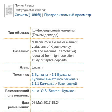
Полный текст
Portnyagin et al, 2008.pdf
Скачать (109kB)
|
Предварительный просмотр
Конференционный материал
Тип объекта:
(Тезисы доклада)
Millennium-scale major element
variations of Klyuchevskoy
Название:
volcano magmas (Kamchatka)
revealed from high-resolution
study of tephra deposits
Язык:
English
Тематика:
1 Вулканы
>
1.1 Вулканы
Курило-Камчатского региона
>
1.1.1 Камчатка
>
Ключевской
Разместивший
в.н.с. О.В. Бергаль-Кувикас
пользователь:
Дата
08 Май 2017 18:24
размещения: