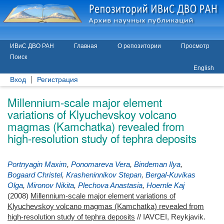
ИВиС ДВО РАН
Главная
О репозитории
Просмотр
Поиск
English
Вход
Регистрация
Millennium-scale major element
variations of Klyuchevskoy volcano
magmas (Kamchatka) revealed from
high-resolution study of tephra deposits
Portnyagin Maxim
,
Ponomareva Vera
,
Bindeman Ilya
,
Bogaard Christel
,
Krasheninnikov Stepan
,
Bergal-Kuvikas
Olga
,
Mironov Nikita
,
Plechova Anastasia
,
Hoernle Kaj
(2008)
Millennium-scale major element variations of
Klyuchevskoy volcano magmas (Kamchatka) revealed from
high-resolution study of tephra deposits
// IAVCEI, Reykjavik.