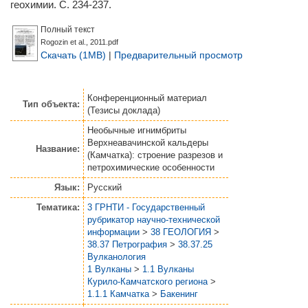
геохимии. С. 234-237.
Полный текст
Rogozin et al., 2011.pdf
Скачать (1MB)
|
Предварительный просмотр
Конференционный материал
Тип объекта:
(Тезисы доклада)
Необычные игнимбриты
Верхнеавачинской кальдеры
Название:
(Камчатка): строение разрезов и
петрохимические особенности
Язык:
Русский
Тематика:
3 ГРНТИ - Государственный
рубрикатор научно-технической
информации
>
38 ГЕОЛОГИЯ
>
38.37 Петрография
>
38.37.25
Вулканология
1 Вулканы
>
1.1 Вулканы
Курило-Камчатского региона
>
1.1.1 Камчатка
>
Бакенинг