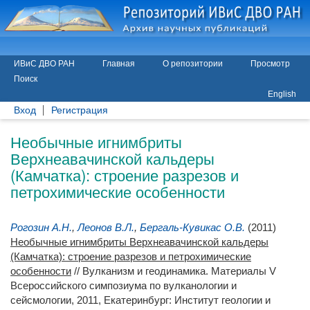
ИВиС ДВО РАН
Главная
О репозитории
Просмотр
Поиск
English
Вход
Регистрация
Необычные игнимбриты
Верхнеавачинской кальдеры
(Камчатка): строение разрезов и
петрохимические особенности
Рогозин А.Н.
,
Леонов В.Л.
,
Бергаль-Кувикас О.В.
(2011)
Необычные игнимбриты Верхнеавачинской кальдеры
(Камчатка): строение разрезов и петрохимические
особенности
// Вулканизм и геодинамика. Материалы V
Всероссийского симпозиума по вулканологии и
сейсмологии, 2011, Екатеринбург: Институт геологии и