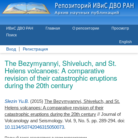
ИВиС ДВО РАН
Главная
О репозитории
Просмотр
Поиск
English
Вход
Регистрация
The Bezymyannyi, Shiveluch, and St.
Helens volcanoes: A comparative
revision of their catastrophic eruptions
during the 20th century
Slezin Yu.B.
(2015)
The Bezymyannyi, Shiveluch, and St.
Helens volcanoes: A comparative revision of their
catastrophic eruptions during the 20th century
// Journal of
Volcanology and Seismology. Vol. 9, No. 5. pp. 289-294.
doi:
10.1134/S0742046315050073
.
Полный текст отсутствует в этом репозитории.