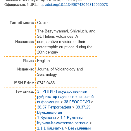
Официальный URL:
http://doi.org/10.1134/S0742046315050073
Тип объекта:
Статья
The Bezymyannyi, Shiveluch, and
St. Helens volcanoes: A
Название:
comparative revision of their
catastrophic eruptions during the
20th century
Язык:
English
Издание:
Journal of Volcanology and
Seismology
ISSN Print:
0742-0463
Тематика:
3 ГРНТИ - Государственный
рубрикатор научно-технической
информации
>
38 ГЕОЛОГИЯ
>
38.37 Петрография
>
38.37.25
Вулканология
1 Вулканы
>
1.1 Вулканы
Курило-Камчатского региона
>
1.1.1 Камчатка
>
Безымянный