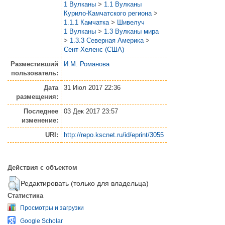
1 Вулканы
>
1.1 Вулканы
Курило-Камчатского региона
>
1.1.1 Камчатка
>
Шивелуч
1 Вулканы
>
1.3 Вулканы мира
>
1.3.3 Северная Америка
>
Сент-Хеленс (США)
Разместивший
И.М. Романова
пользователь:
Дата
31 Июл 2017 22:36
размещения:
Последнее
03 Дек 2017 23:57
изменение:
URI:
http://repo.kscnet.ru/id/eprint/3055
Действия с объектом
Редактировать (только для владельца)
Статистика
Просмотры и загрузки
Google Scholar