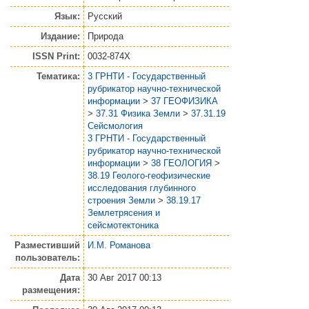
Язык:
Русский
Издание:
Природа
ISSN Print:
0032-874X
Тематика:
3 ГРНТИ - Государственный
рубрикатор научно-технической
информации
>
37 ГЕОФИЗИКА
>
37.31 Физика Земли
>
37.31.19
Сейсмология
3 ГРНТИ - Государственный
рубрикатор научно-технической
информации
>
38 ГЕОЛОГИЯ
>
38.19 Геолого-геофизические
исследования глубинного
строения Земли
>
38.19.17
Землетрясения и
сейсмотектоника
Разместивший
И.М. Романова
пользователь:
Дата
30 Авг 2017 00:13
размещения: