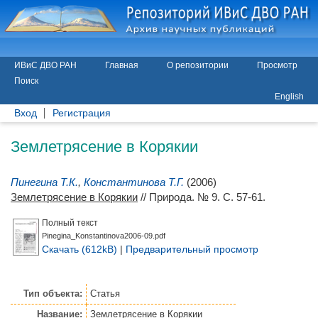
ИВиС ДВО РАН
Главная
О репозитории
Просмотр
Поиск
English
Вход
Регистрация
Землетрясение в Корякии
Пинегина Т.К.
,
Константинова Т.Г.
(2006)
Землетрясение в Корякии
// Природа. № 9. С. 57-61.
Полный текст
Pinegina_Konstantinova2006-09.pdf
Скачать (612kB)
|
Предварительный просмотр
Тип объекта:
Статья
Название:
Землетрясение в Корякии