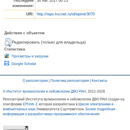
Последнее
30 Авг 2017 00:13
изменение:
URI:
http://repo.kscnet.ru/id/eprint/3070
Действия с объектом
Редактировать (только для владельца)
Статистика
Просмотры и загрузки
Google Scholar
О репозитории
|
Политика репозитория
|
Контакты
©
Институт вулканологии и сейсмологии ДВО РАН
, 2012-
2026
Репозиторий Института вулканологии и сейсмологии ДВО РАН создан на
платформе
EPrints 3
, которая разработана в
Школе электроники и
компьютерных наук
Университета Саутгемптона.
Более подробная
информация о разработчиках программного обеспечения
.