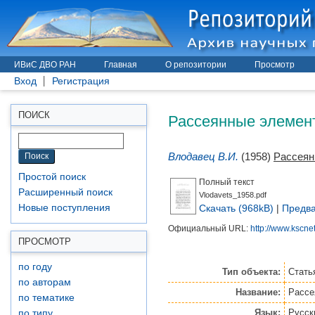
ИВиС ДВО РАН
Главная
О репозитории
Просмотр
Вход
Регистрация
Рассеянные элемент
ПОИСК
Влодавец В.И.
(1958)
Рассеян
Простой поиск
Полный текст
Расширенный поиск
Vlodavets_1958.pdf
Скачать (968kB)
|
Предва
Новые поступления
Официальный URL:
http://www.kscnet.
ПРОСМОТР
по году
Тип объекта:
Стать
по авторам
Название:
Рассе
по тематике
Язык:
Русск
по типу