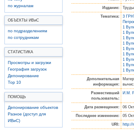
по журналам
Издание:
Труды
Тематика:
3 ГРН
ОБЪЕКТЫ ИВ
и
С
Петро
1 Вул
по подразделениям
1 Вул
по сотрудникам
1 Вул
1 Вул
1 Вул
СТАТИСТИКА
1 Вул
1 Вул
Просмотры и загрузки
1 Вул
География загрузок
1 Вул
Депонирование
Дополнительная
Матер
Top 10
информация:
вычис
Разместивший
И.М. 
ПОМОЩЬ
пользователь:
Дата размещения:
06 Ок
Депонирование объектов
Разное (доступ для
Последнее изменение:
05 Ок
ИВиС)
URI:
http:/