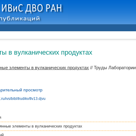
ы в вулканических продуктах
ные элементы в вулканических продуктах
// Труды Лаборатории
рительный просмотр
ru/ivs/bibl/trudikv/tlv13.djvu
я
янные элементы в вулканических продуктах
ий