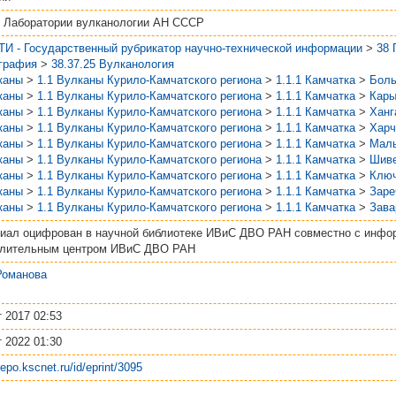
 Лаборатории вулканологии АН СССР
ТИ - Государственный рубрикатор научно-технической информации
>
38
графия
>
38.37.25 Вулканология
каны
>
1.1 Вулканы Курило-Камчатского региона
>
1.1.1 Камчатка
>
Боль
каны
>
1.1 Вулканы Курило-Камчатского региона
>
1.1.1 Камчатка
>
Кары
каны
>
1.1 Вулканы Курило-Камчатского региона
>
1.1.1 Камчатка
>
Ханг
каны
>
1.1 Вулканы Курило-Камчатского региона
>
1.1.1 Камчатка
>
Харч
каны
>
1.1 Вулканы Курило-Камчатского региона
>
1.1.1 Камчатка
>
Мал
каны
>
1.1 Вулканы Курило-Камчатского региона
>
1.1.1 Камчатка
>
Шив
каны
>
1.1 Вулканы Курило-Камчатского региона
>
1.1.1 Камчатка
>
Ключ
каны
>
1.1 Вулканы Курило-Камчатского региона
>
1.1.1 Камчатка
>
Заре
каны
>
1.1 Вулканы Курило-Камчатского региона
>
1.1.1 Камчатка
>
Зава
иал оцифрован в научной библиотеке ИВиС ДВО РАН совместно с инфо
лительным центром ИВиС ДВО РАН
Романова
т 2017 02:53
т 2022 01:30
/repo.kscnet.ru/id/eprint/3095