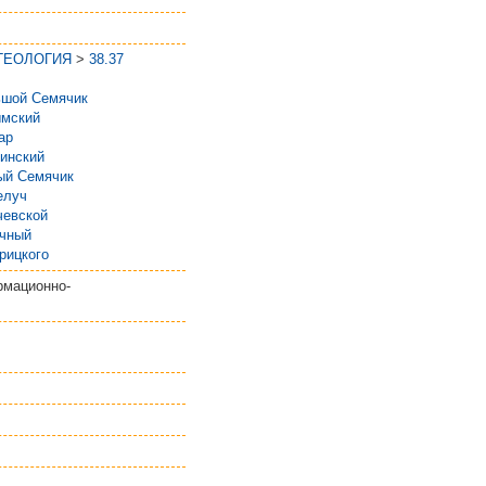
 ГЕОЛОГИЯ
>
38.37
шой Семячик
мский
ар
инский
ый Семячик
елуч
евской
чный
рицкого
рмационно-