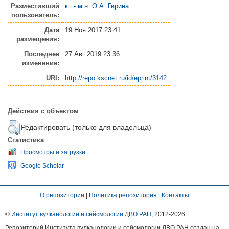
Разместивший
к.г.-.м.н. О.А. Гирина
пользователь:
Дата
19 Ноя 2017 23:41
размещения:
Последнее
27 Авг 2019 23:36
изменение:
URI:
http://repo.kscnet.ru/id/eprint/3142
Действия с объектом
Редактировать (только для владельца)
Статистика
Просмотры и загрузки
Google Scholar
О репозитории
|
Политика репозитория
|
Контакты
©
Институт вулканологии и сейсмологии ДВО РАН
, 2012-
2026
Репозиторий Института вулканологии и сейсмологии ДВО РАН создан на