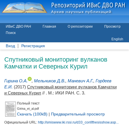
ИВиС ДВО РАН
Главная
О репозитории
Просмотр
Поиск
English
Вход
Регистрация
Спутниковый мониторинг вулканов
Камчатки и Северных Курил
Гирина О.А.
,
Мельников Д.В.
,
Маневич А.Г.
,
Гордеев
Е.И.
(2017)
Спутниковый мониторинг вулканов Камчатки
и Северных Курил
// . М.: ИКИ РАН. С. 3.
Полный текст
Girina_et_al.pdf
Скачать (100kB)
|
Предварительный просмотр
Официальный URL:
http://smiswww.iki.rssi.ru/d33_conf/thesisshow.asp...