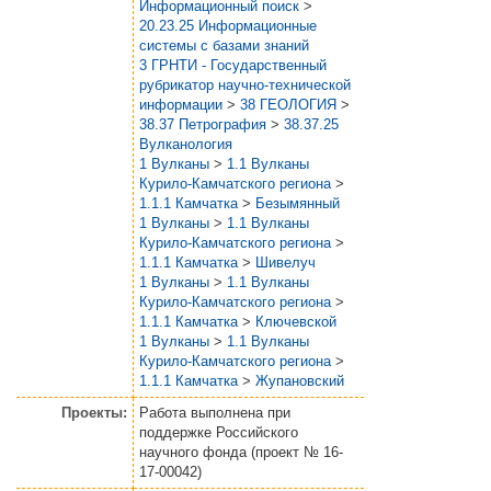
Информационный поиск
>
20.23.25 Информационные
системы с базами знаний
3 ГРНТИ - Государственный
рубрикатор научно-технической
информации
>
38 ГЕОЛОГИЯ
>
38.37 Петрография
>
38.37.25
Вулканология
1 Вулканы
>
1.1 Вулканы
Курило-Камчатского региона
>
1.1.1 Камчатка
>
Безымянный
1 Вулканы
>
1.1 Вулканы
Курило-Камчатского региона
>
1.1.1 Камчатка
>
Шивелуч
1 Вулканы
>
1.1 Вулканы
Курило-Камчатского региона
>
1.1.1 Камчатка
>
Ключевской
1 Вулканы
>
1.1 Вулканы
Курило-Камчатского региона
>
1.1.1 Камчатка
>
Жупановский
Проекты:
Работа выполнена при
поддержке Российского
научного фонда (проект № 16-
17-00042)