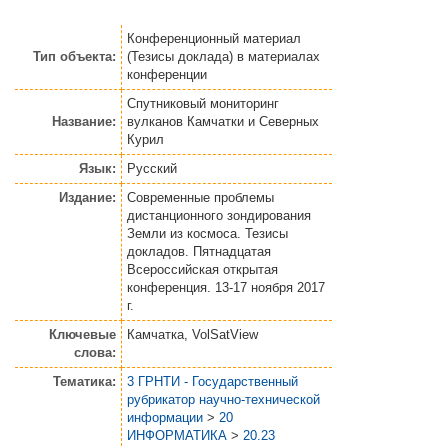
Конференционный материал
Тип объекта:
(Тезисы доклада)
в материалах
конференции
Спутниковый мониторинг
Название:
вулканов Камчатки и Северных
Курил
Язык:
Русский
Издание:
Современные проблемы
дистанционного зондирования
Земли из космоса. Тезисы
докладов. Пятнадцатая
Всероссийская открытая
конференция. 13-17 ноября 2017
г.
Ключевые
Камчатка, VolSatView
слова:
Тематика:
3 ГРНТИ - Государственный
рубрикатор научно-технической
информации
>
20
ИНФОРМАТИКА
>
20.23