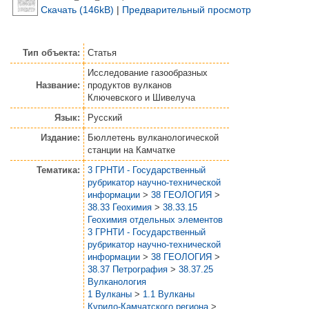
Скачать (146kB)
|
Предварительный просмотр
Тип объекта:
Статья
Исследование газообразных
Название:
продуктов вулканов
Ключевского и Шивелуча
Язык:
Русский
Издание:
Бюллетень вулканологической
станции на Камчатке
Тематика:
3 ГРНТИ - Государственный
рубрикатор научно-технической
информации
>
38 ГЕОЛОГИЯ
>
38.33 Геохимия
>
38.33.15
Геохимия отдельных элементов
3 ГРНТИ - Государственный
рубрикатор научно-технической
информации
>
38 ГЕОЛОГИЯ
>
38.37 Петрография
>
38.37.25
Вулканология
1 Вулканы
>
1.1 Вулканы
Курило-Камчатского региона
>