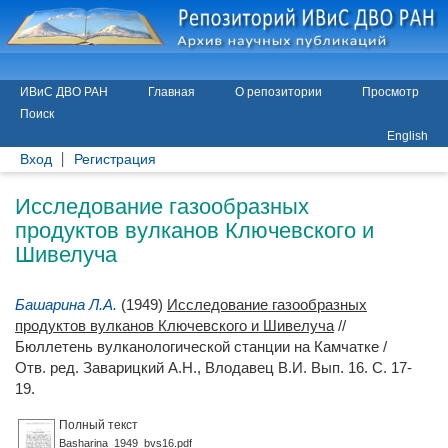
ИВиС ДВО РАН
Главная
О репозитории
Просмотр
Поиск
English
Вход
Регистрация
Исследование газообразных
продуктов вулканов Ключевского и
Шивелуча
Башарина Л.А.
(1949)
Исследование газообразных
продуктов вулканов Ключевского и Шивелуча
//
Бюллетень вулканологической станции на Камчатке /
Отв. ред.
Заварицкий А.Н.
,
Влодавец В.И.
Вып. 16. С. 17-
19.
Полный текст
Basharina_1949_bvs16.pdf