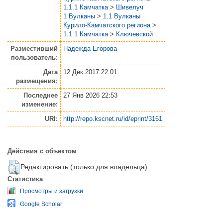
1.1.1 Камчатка
>
Шивелуч
1 Вулканы
>
1.1 Вулканы
Курило-Камчатского региона
>
1.1.1 Камчатка
>
Ключевской
Разместивший
Надежда Егорова
пользователь:
Дата
12 Дек 2017 22:01
размещения:
Последнее
27 Янв 2026 22:53
изменение:
URI:
http://repo.kscnet.ru/id/eprint/3161
Действия с объектом
Редактировать (только для владельца)
Статистика
Просмотры и загрузки
Google Scholar