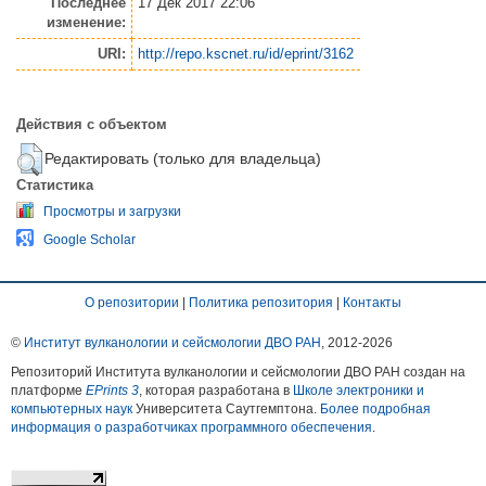
Последнее
17 Дек 2017 22:06
изменение:
URI:
http://repo.kscnet.ru/id/eprint/3162
Действия с объектом
Редактировать (только для владельца)
Статистика
Просмотры и загрузки
Google Scholar
О репозитории
|
Политика репозитория
|
Контакты
©
Институт вулканологии и сейсмологии ДВО РАН
, 2012-
2026
Репозиторий Института вулканологии и сейсмологии ДВО РАН создан на
платформе
EPrints 3
, которая разработана в
Школе электроники и
компьютерных наук
Университета Саутгемптона.
Более подробная
информация о разработчиках программного обеспечения
.