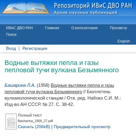
ИВиС ДВО РАН
Главная
О репозитории
Просмотр
Поиск
English
Вход
Регистрация
Водные вытяжки пепла и газы
пепловой тучи вулкана Безымянного
Башарина Л.А.
(1958)
Водные вытяжки пепла и газы
пепловой тучи вулкана Безымянного
// Бюллетень
вулканологической станции / Отв. ред.
Набоко С.И.
М.:
Изд-во АН СССР. № 27. С. 38-42.
Полный текст
Basharina_1958_27.pdf
Скачать (206kB)
|
Предварительный просмотр