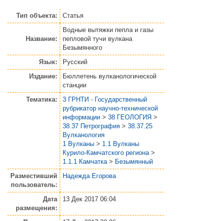
Тип объекта:
Статья
Водные вытяжки пепла и газы
Название:
пепловой тучи вулкана
Безымянного
Язык:
Русский
Издание:
Бюллетень вулканологической
станции
Тематика:
3 ГРНТИ - Государственный
рубрикатор научно-технической
информации
>
38 ГЕОЛОГИЯ
>
38.37 Петрография
>
38.37.25
Вулканология
1 Вулканы
>
1.1 Вулканы
Курило-Камчатского региона
>
1.1.1 Камчатка
>
Безымянный
Разместивший
Надежда Егорова
пользователь:
Дата
13 Дек 2017 06:04
размещения: