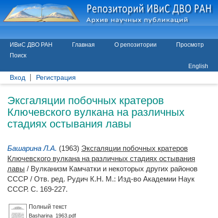
ИВиС ДВО РАН
Главная
О репозитории
Просмотр
Поиск
English
Вход
Регистрация
Эксгаляции побочных кратеров
Ключевского вулкана на различных
стадиях остывания лавы
Башарина Л.А.
(1963)
Эксгаляции побочных кратеров
Ключевского вулкана на различных стадиях остывания
лавы
/ Вулканизм Камчатки и некоторых других районов
СССР / Отв. ред.
Рудич К.Н.
М.: Изд-во Академии Наук
СССР. С. 169-227.
Полный текст
Basharina_1963.pdf