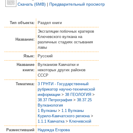
Скачать (6MB)
|
Предварительный просмотр
Тип объекта:
Раздел книги
Эксгаляции побочных кратеров
Ключевского вулкана на
Название:
различных стадиях остывания
лавы
Язык:
Русский
Название
Вулканизм Камчатки и
книги:
некоторых других районов
СССР
Тематика:
3 ГРНТИ - Государственный
рубрикатор научно-технической
информации
>
38 ГЕОЛОГИЯ
>
38.37 Петрография
>
38.37.25
Вулканология
1 Вулканы
>
1.1 Вулканы
Курило-Камчатского региона
>
1.1.1 Камчатка
>
Ключевской
Разместивший
Надежда Егорова