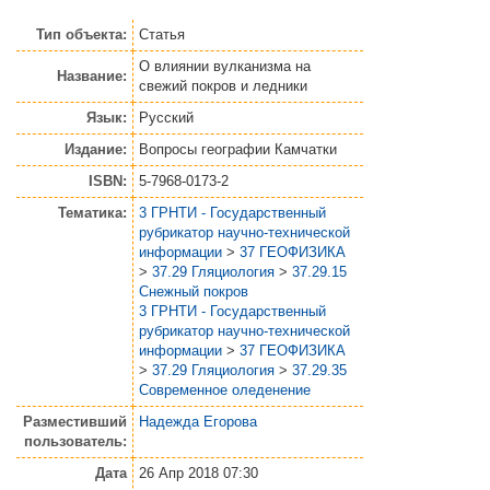
Тип объекта:
Статья
О влиянии вулканизма на
Название:
свежий покров и ледники
Язык:
Русский
Издание:
Вопросы географии Камчатки
ISBN:
5-7968-0173-2
Тематика:
3 ГРНТИ - Государственный
рубрикатор научно-технической
информации
>
37 ГЕОФИЗИКА
>
37.29 Гляциология
>
37.29.15
Снежный покров
3 ГРНТИ - Государственный
рубрикатор научно-технической
информации
>
37 ГЕОФИЗИКА
>
37.29 Гляциология
>
37.29.35
Современное оледенение
Разместивший
Надежда Егорова
пользователь:
Дата
26 Апр 2018 07:30