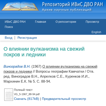
ИВиС ДВО РАН
Главная
О репозитории
Просмотр
Поиск
English
Вход
Регистрация
О влиянии вулканизма на свежий
покров и ледники
Виноградов В.Н.
(1967)
О влиянии вулканизма на свежий
покров и ледники
// Вопросы географии Камчатки / Отв.
ред.
Виноградов В.Н.
,
Апрелков С.Е.
,
Куренков И.И.
,
Мархинин Е.К.
№ 5. С. 88-94.
Полный текст
VG_5-1967_88-94.pdf
Скачать (817kB)
|
Предварительный просмотр