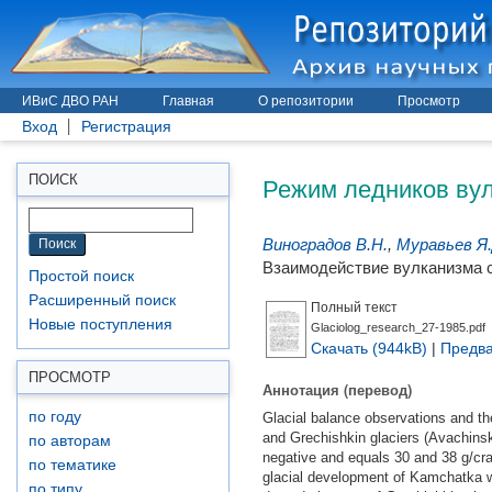
ИВиС ДВО РАН
Главная
О репозитории
Просмотр
Вход
Регистрация
Режим ледников вул
ПОИСК
Виноградов В.Н.
,
Муравьев Я.
Взаимодействие вулканизма с
Простой поиск
Расширенный поиск
Полный текст
Новые поступления
Glaciolog_research_27-1985.pdf
Скачать (944kB)
|
Предва
ПРОСМОТР
Аннотация (перевод)
по году
Glacial balance observations and th
and Grechishkin glaciers (Avachins
по авторам
negative and equals 30 and 38 g/cra 
по тематике
glacial development of Kamchatka we
по типу