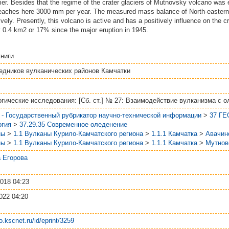
cier. Besides that the regime of the crater glaciers of Mutnovsky volcano wa
n reaches here 3000 mm per year. The measured mass balance of North-eastern
ly. Presently, this volcano is active and has a positively influence on the cr
y 0.4 km2 or 17% since the major eruption in 1945.
ниги
едников вулканических районов Камчатки
гические исследования: [Сб. ст.] № 27: Взаимодействие вулканизма с 
 - Государственный рубрикатор научно-технической информации
>
37 Г
огия
>
37.29.35 Современное оледенение
ны
>
1.1 Вулканы Курило-Камчатского региона
>
1.1.1 Камчатка
>
Авачин
ны
>
1.1 Вулканы Курило-Камчатского региона
>
1.1.1 Камчатка
>
Мутнов
 Егорова
018 04:23
022 04:20
po.kscnet.ru/id/eprint/3259