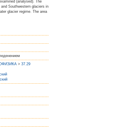
s examined (analysed). The
 and Southwestern glaciers in
ater glacier regime. The area
оледенением
ЕОФИЗИКА
>
37.29
ский
ский