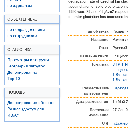
degradation rate of Grechishkin gla
по журналам
accumulation of solid precipitatio
1980 were 29 and 23 g/cm2 respective
of crater glaciation has increased b
ОБЪЕКТЫ ИВ
и
С
по подразделениям
Тип объекта:
Раздел к
по сотрудникам
Название:
Режим л
Язык:
Русский
СТАТИСТИКА
Название книги:
Гляциоло
Просмотры и загрузки
Тематика:
3 ГРНТИ
География загрузок
Гляциол
Депонирование
1 Вулка
Top 10
1 Вулка
Разместивший
Надежда
ПОМОЩЬ
пользователь:
Дата размещения:
15 Май 2
Депонирование объектов
Разное (доступ для
Последнее
27 Сен 2
изменение:
ИВиС)
URI:
http://re