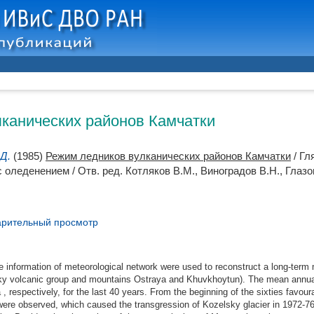
канических районов Камчатки
Д.
(1985)
Режим ледников вулканических районов Камчатки
/ Гл
 оледенением / Отв. ред.
Котляков В.М.
,
Виноградов В.Н.
,
Глазо
рительный просмотр
e information of meteorological network were used to reconstruct a long-ter
ky volcanic group and mountains Ostraya and Khuvkhoytun). The mean annual 
, respectively, for the last 40 years. From the beginning of the sixties favoura
re observed, which caused the transgression of Kozelsky glacier in 1972-76 