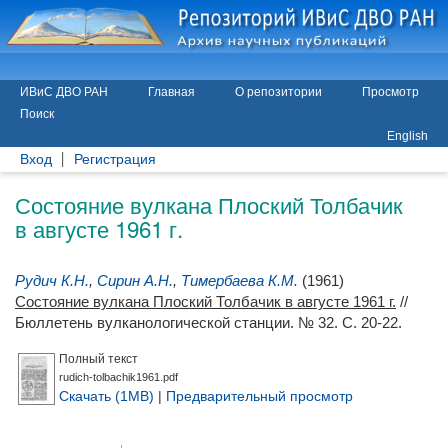
ИВиС ДВО РАН
Главная
О репозитории
Просмотр
Поиск
English
Вход
Регистрация
Состояние вулкана Плоский Толбачик
в августе 1961 г.
Рудич К.Н.
,
Сирин А.Н.
,
Тимербаева К.М.
(1961)
Состояние вулкана Плоский Толбачик в августе 1961 г.
//
Бюллетень вулканологической станции. № 32. С. 20-22.
Полный текст
rudich-tolbachik1961.pdf
Скачать (1MB)
|
Предварительный просмотр