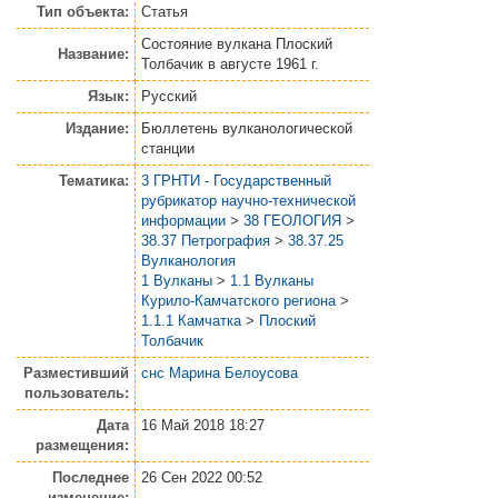
Тип объекта:
Статья
Состояние вулкана Плоский
Название:
Толбачик в августе 1961 г.
Язык:
Русский
Издание:
Бюллетень вулканологической
станции
Тематика:
3 ГРНТИ - Государственный
рубрикатор научно-технической
информации
>
38 ГЕОЛОГИЯ
>
38.37 Петрография
>
38.37.25
Вулканология
1 Вулканы
>
1.1 Вулканы
Курило-Камчатского региона
>
1.1.1 Камчатка
>
Плоский
Толбачик
Разместивший
снс Марина Белоусова
пользователь:
Дата
16 Май 2018 18:27
размещения:
Последнее
26 Сен 2022 00:52
изменение: