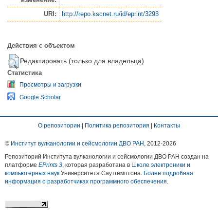
URI:
http://repo.kscnet.ru/id/eprint/3293
Действия с объектом
Редактировать (только для владельца)
Статистика
Просмотры и загрузки
Google Scholar
О репозитории
|
Политика репозитория
|
Контакты
©
Институт вулканологии и сейсмологии ДВО РАН
, 2012-
2026
Репозиторий Института вулканологии и сейсмологии ДВО РАН создан на
платформе
EPrints 3
, которая разработана в
Школе электроники и
компьютерных наук
Университета Саутгемптона.
Более подробная
информация о разработчиках программного обеспечения
.