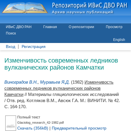
ИВиС ДВО РАН
Главная
О репозитории
Просмотр
Поиск
English
Вход
Регистрация
Изменчивость современных ледников
вулканических районов Камчатки
Виноградов В.Н.
,
Муравьев Я.Д.
(1982)
Изменчивость
современных ледников вулканических районов
Камчатки
// Материалы гляциологических исследований
/ Отв. ред.
Котляков В.М.
,
Авсюк Г.А.
М.: ВИНИТИ. № 42.
С. 164-170.
Полный текст
Glaciolog_research_42-1982.pdf
Скачать (356kB)
|
Предварительный просмотр