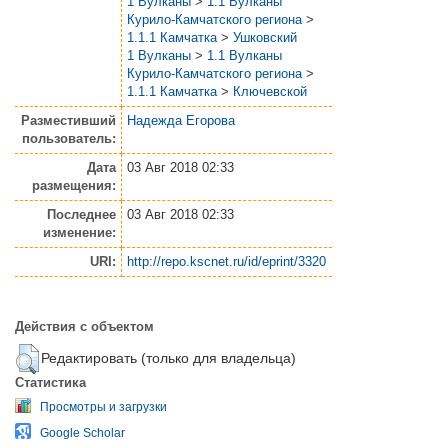
1 Вулканы
>
1.1 Вулканы
Курило-Камчатского региона
>
1.1.1 Камчатка
>
Ушковский
1 Вулканы
>
1.1 Вулканы
Курило-Камчатского региона
>
1.1.1 Камчатка
>
Ключевской
Разместивший
Надежда Егорова
пользователь:
Дата
03 Авг 2018 02:33
размещения:
Последнее
03 Авг 2018 02:33
изменение:
URI:
http://repo.kscnet.ru/id/eprint/3320
Действия с объектом
Редактировать (только для владельца)
Статистика
Просмотры и загрузки
Google Scholar