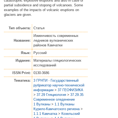
catastrophic explosive eruptions and also in case of
partial subsidence and stopong of volcanoes. Some
examples of the impacts of volcanic eruptions on
glaciers are given.
Тип объекта:
Статья
Изменчивость современных
Название:
ледников вулканических
районов Камчатки
Язык:
Русский
Издание:
Материалы гляциологических
исследований
ISSN Print:
0130-3686
Тематика:
3 ГРНТИ - Государственный
рубрикатор научно-технической
информации
>
37 ГЕОФИЗИКА
>
37.29 Гляциология
>
37.29.35
Современное оледенение
1 Вулканы
>
1.1 Вулканы
Курило-Камчатского региона
>
1.1.1 Камчатка
>
Козельский