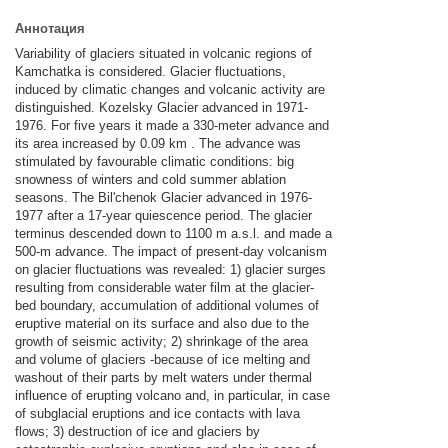
Аннотация
Variability of glaciers situated in volcanic regions of
Kamchatka is considered. Glacier fluctuations,
induced by climatic changes and volcanic activity are
distinguished. Kozelsky Glacier advanced in 1971-
1976. For five years it made a 330-meter advance and
its area increased by 0.09 km . The advance was
stimulated by favourable climatic conditions: big
snowness of winters and cold summer ablation
seasons. The Bil'chenok Glacier advanced in 1976-
1977 after a 17-year quiescence period. The glacier
terminus descended down to 1100 m a.s.l. and made a
500-m advance. The impact of present-day volcanism
on glacier fluctuations was revealed: 1) glacier surges
resulting from considerable water film at the glacier-
bed boundary, accumulation of additional volumes of
eruptive material on its surface and also due to the
growth of seismic activity; 2) shrinkage of the area
and volume of glaciers -because of ice melting and
washout of their parts by melt waters under thermal
influence of erupting volcano and, in particular, in case
of subglacial eruptions and ice contacts with lava
flows; 3) destruction of ice and glaciers by