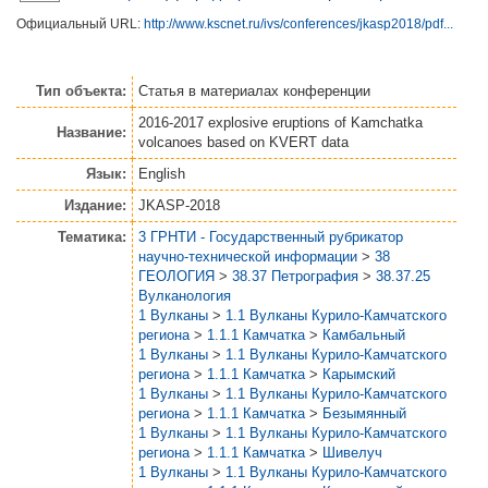
Официальный URL:
http://www.kscnet.ru/ivs/conferences/jkasp2018/pdf...
Тип объекта:
Статья
в материалах конференции
2016-2017 explosive eruptions of Kamchatka
Название:
volcanoes based on KVERT data
Язык:
English
Издание:
JKASP-2018
Тематика:
3 ГРНТИ - Государственный рубрикатор
научно-технической информации
>
38
ГЕОЛОГИЯ
>
38.37 Петрография
>
38.37.25
Вулканология
1 Вулканы
>
1.1 Вулканы Курило-Камчатского
региона
>
1.1.1 Камчатка
>
Камбальный
1 Вулканы
>
1.1 Вулканы Курило-Камчатского
региона
>
1.1.1 Камчатка
>
Карымский
1 Вулканы
>
1.1 Вулканы Курило-Камчатского
региона
>
1.1.1 Камчатка
>
Безымянный
1 Вулканы
>
1.1 Вулканы Курило-Камчатского
региона
>
1.1.1 Камчатка
>
Шивелуч
1 Вулканы
>
1.1 Вулканы Курило-Камчатского