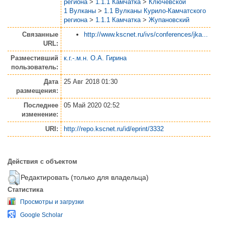
региона
>
1.1.1 Камчатка
>
Ключевской
1 Вулканы
>
1.1 Вулканы Курило-Камчатского
региона
>
1.1.1 Камчатка
>
Жупановский
Связанные
http://www.kscnet.ru/ivs/conferences/jka...
URL:
Разместивший
к.г.-.м.н. О.А. Гирина
пользователь:
Дата
25 Авг 2018 01:30
размещения:
Последнее
05 Май 2020 02:52
изменение:
URI:
http://repo.kscnet.ru/id/eprint/3332
Действия с объектом
Редактировать (только для владельца)
Статистика
Просмотры и загрузки
Google Scholar