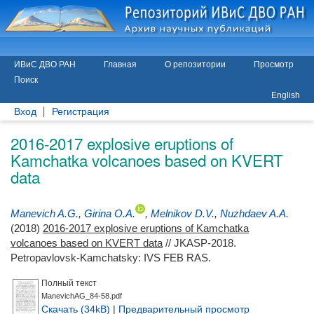
ИВиС ДВО РАН
Главная
О репозитории
Просмотр
Поиск
English
Вход
Регистрация
2016-2017 explosive eruptions of
Kamchatka volcanoes based on KVERT
data
Manevich A.G.
,
Girina O.A.
,
Melnikov D.V.
,
Nuzhdaev A.A.
(2018)
2016-2017 explosive eruptions of Kamchatka
volcanoes based on KVERT data
// JKASP-2018.
Petropavlovsk-Kamchatsky: IVS FEB RAS.
Полный текст
ManevichAG_84-58.pdf
Скачать (34kB)
|
Предварительный просмотр