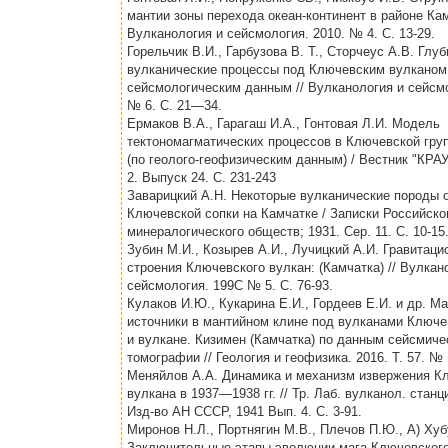
мантии зоны перехода океан-континент в районе Кам
Вулканология и сейсмология. 2010. № 4. С. 13-29.
Горельчик В.И., Гарбузова В. Т., Сторчеус А.В. Глу
вулканические процессы под Ключевским вулканом
сейсмологическим данным // Вулканология и сейсмо
№ 6. С. 21—34.
Ермаков В.А., Гарагаш И.А., Гонтовая Л.И. Модель
тектономагматических процессов в Ключевской гру
(по геолого-геофизическим данным) / Вестник "КРА
2. Выпуск 24. С. 231-243
Заварицкий А.Н. Некоторые вулканические породы 
Ключевской сопки на Камчатке / Записки Российско
минералогического обществ; 1931. Сер. 11. С. 10-15
Зубин М.И., Козырев А.И., Лучицкий А.И. Гравитац
строения Ключевского вулкан: (Камчатка) // Вулкан
сейсмология. 199С № 5. С. 76-93.
Кулаков И.Ю., Кукарина Е.И., Гордеев Е.И. и др. М
источники в мантийном клине под вулканами Ключе
и вулкане. Кизимен (Камчатка) по данным сейсмиче
томографии // Геология и геофизика. 2016. Т. 57. № 
Меняйлов А.А. Динамика и механизм извержения К
вулкана в 1937—1938 гг. // Тр. Лаб. вулканол. станци
Изд-во АН СССР, 1941 Вып. 4. С. 3-91.
Миронов Н.Л., Портнягин М.В., Плечов П.Ю., А) Хуб
Заключительные этапы эволюции мага Ключевского