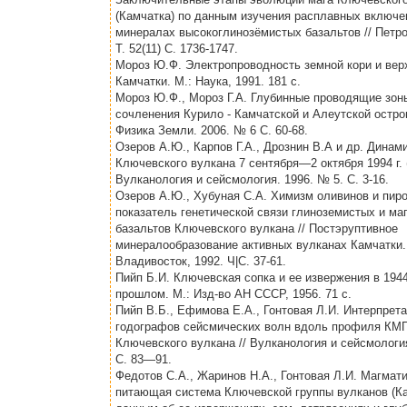
(Камчатка) по данным изучения расплавных включе
минералах высокоглинозёмистых базальтов // Петро
Т. 52(11) С. 1736-1747.
Мороз Ю.Ф. Электропроводность земной кори и вер
Камчатки. М.: Наука, 1991. 181 с.
Мороз Ю.Ф., Мороз Г.А. Глубинные проводящие зон
сочленения Курило - Камчатской и Алеутской остров
Физика Земли. 2006. № 6 С. 60-68.
Озеров А.Ю., Карпов Г.А., Дрознин В.А и др. Динам
Ключевского вулкана 7 сентября—2 октября 1994 г. (
Вулканология и сейсмология. 1996. № 5. С. 3-16.
Озеров А.Ю., Хубуная С.А. Химизм оливинов и пиро
показатель генетической связи глиноземистых и ма
базальтов Ключевского вулкана // Постэруптивное
минералообразование активных вулканах Камчатки.
Владивосток, 1992. Ч|С. 37-61.
Пийп Б.И. Ключевская сопка и ее извержения в 1944-
прошлом. М.: Изд-во АН СССР, 1956. 71 с.
Пийп В.Б., Ефимова Е.А., Гонтовая Л.И. Интерпрет
годографов сейсмических волн вдоль профиля КМП
Ключевского вулкана // Вулканология и сейсмология
С. 83—91.
Федотов С.А., Жаринов Н.А., Гонтовая Л.И. Магмат
питающая система Ключевской группы вулканов (Ка