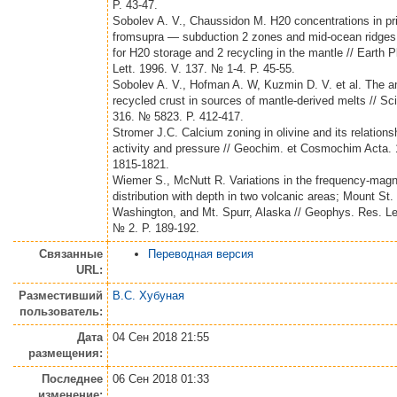
P. 43-47.
Sobolev A. V., Chaussidon M. H20 concentrations in pr
fromsupra — subduction 2 zones and mid-ocean ridges:
for H20 storage and 2 recycling in the mantle // Earth P
Lett. 1996. V. 137. № 1-4. P. 45-55.
Sobolev A. V., Hofman A. W, Kuzmin D. V. et al. The a
recycled crust in sources of mantle-derived melts // Sc
316. № 5823. P. 412-417.
Stromer J.C. Calcium zoning in olivine and its relationsh
activity and pressure // Geochim. et Cosmochim Acta. 1
1815-1821.
Wiemer S., McNutt R. Variations in the frequency-magn
distribution with depth in two volcanic areas; Mount St.
Washington, and Mt. Spurr, Alaska // Geophys. Res. Le
№ 2. P. 189-192.
Связанные
Переводная версия
URL:
Разместивший
В.С. Хубуная
пользователь:
Дата
04 Сен 2018 21:55
размещения:
Последнее
06 Сен 2018 01:33
изменение: