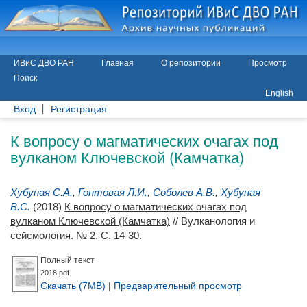
ИВиС ДВО РАН
Главная
О репозитории
Просмотр
Поиск
English
Вход
Регистрация
К вопросу о магматических очагах под
вулканом Ключевской (Камчатка)
Хубуная С.А.
,
Гонтовая Л.И.
,
Соболев А.В.
,
Хубуная
В.С.
(2018)
К вопросу о магматических очагах под
вулканом Ключевской (Камчатка)
// Вулканология и
сейсмология. № 2. С. 14-30.
Полный текст
2018.pdf
Скачать (7MB)
|
Предварительный просмотр