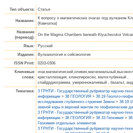
Тип объекта:
Статья
К вопросу о магматических очагах под вулканом К
Название:
(Камчатка)
Название
On the Magma Chambers beneath Klyuchevskoi Volca
(перевод):
Язык:
Русский
Издание:
Вулканология и сейсмология
ISSN Print:
0203-0306
Ключевые
очаг,магматический,оливин,магнезиальный,высоког
слова:
кристаллизация, клинопироксен, малоглубинный ,
спайдрдиограмма, умереннокалиевый , базальт, анд
Тематика:
3 ГРНТИ - Государственный рубрикатор научно-тех
информации
>
38 ГЕОЛОГИЯ
>
38.19 Геолого-геоф
исследования глубинного строения Земли
>
38.19.1
земной коры и верхней мантии по геофизическим д
3 ГРНТИ - Государственный рубрикатор научно-тех
информации
>
38 ГЕОЛОГИЯ
>
38.33 Геохимия
>
38
Геохимия отдельных элементов
3 ГРНТИ - Государственный рубрикатор научно-тех