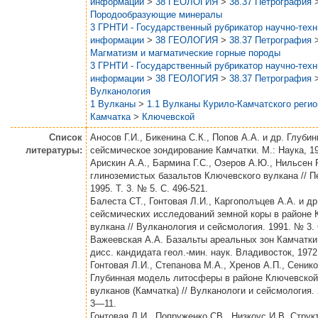
информации
>
38 ГЕОЛОГИЯ
>
38.37 Петрография
Породообразующие минералы
3 ГРНТИ - Государственный рубрикатор научно-тех
информации
>
38 ГЕОЛОГИЯ
>
38.37 Петрография
Магматизм и магматические горные породы
3 ГРНТИ - Государственный рубрикатор научно-тех
информации
>
38 ГЕОЛОГИЯ
>
38.37 Петрография
Вулканология
1 Вулканы
>
1.1 Вулканы Курило-Камчатского регио
Камчатка
>
Ключевской
Список
Аносов Г.И., Бикенина С.К., Попов А.А. и др. Глуби
литературы:
сейсмическое зондирование Камчатки. М.: Наука, 19
Арискин А.А., Бармина Г.С., Озеров А.Ю., Нильсен 
глиноземистых базальтов Ключевского вулкана // П
1995. Т. 3. № 5. С. 496-521.
Балеста СТ., Гонтовая Л.И., Каргополъцев А.А. и др
сейсмических исследований земной коры в районе 
вулкана // Вулканология и сейсмология. 1991. № 3. 
Важеевская А.А. Базальты ареальных зон Камчатки
дисс. кандидата геол.-мин. наук. Владивосток, 1972.
Гонтовая Л.И., Степанова М.А., Хренов А.П., Сенико
Глубинная модель литосферы в районе Ключевской
вулканов (Камчатка) // Вулканологи и сейсмология. 
3—11.
Гонтовая Л.И., Попруженко СВ., Низкоус И.В. Струк