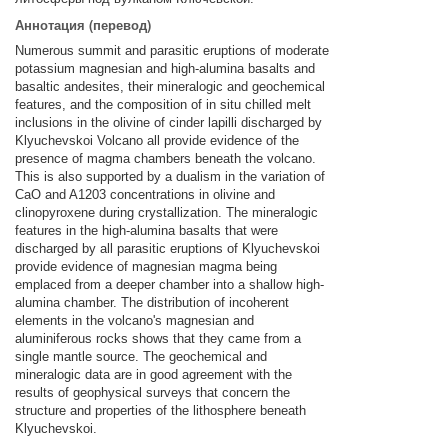
Аннотация (перевод)
Numerous summit and parasitic eruptions of moderate
potassium magnesian and high-alumina basalts and
basaltic andesites, their mineralogic and geochemical
features, and the composition of in situ chilled melt
inclusions in the olivine of cinder lapilli discharged by
Klyuchevskoi Volcano all provide evidence of the
presence of magma chambers beneath the volcano.
This is also supported by a dualism in the variation of
CaO and A1203 concentrations in olivine and
clinopyroxene during crystallization. The mineralogic
features in the high-alumina basalts that were
discharged by all parasitic eruptions of Klyuchevskoi
provide evidence of magnesian magma being
emplaced from a deeper chamber into a shallow high-
alumina chamber. The distribution of incoherent
elements in the volcano's magnesian and
aluminiferous rocks shows that they came from a
single mantle source. The geochemical and
mineralogic data are in good agreement with the
results of geophysical surveys that concern the
structure and properties of the lithosphere beneath
Klyuchevskoi.