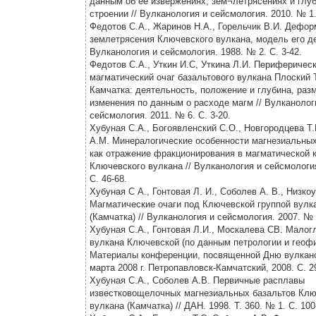
данным об ее извержениях, зем¬летрясениях и глу
строении // Вулканология и сейсмология. 2010. № 1.
Федотов С.А., Жаринов Н.А., Горельчик В.И. Дефор
землетрясения Ключевского вулкана, модель его де
Вулканология и сейсмология. 1988. № 2. С. 3-42.
Федотов С.А., Уткин И.С, Уткина Л.И. Периферичес
магматический очаг базальтового вулкана Плоский 
Камчатка: деятельность, положение и глубина, раз
изменения по данным о расходе магм // Вулканолог
сейсмология. 2011. № 6. С. 3-20.
Хубуная С.А., Богоявленский C.O., Новгородцева Т
A.M. Минералогические особенности магнезиальных
как отражение фракционирования в магматической 
Ключевского вулкана // Вулканология и сейсмология
С. 46-68.
Хубуная С А., Гонтовая Л. И., Соболев А. В., Низкоу
Магматические очаги под Ключевской группой вулк
(Камчатка) // Вулканология и сейсмология. 2007. № 2
Хубуная С.А., Гонтовая Л.И., Москалева СВ. Малог
вулкана Ключевской (по данным петрологии и геофиз
Материалы конференции, посвященной Дню вулкан
марта 2008 г. Петропавловск-Камчатский, 2008. С. 
Хубуная С.А., Соболев А.В. Первичные расплавы
известковощелочных магнезиальных базальтов Клю
вулкана (Камчатка) // ДАН. 1998. Т. 360. № 1. С. 100