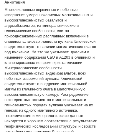
Аннотация
Многочисленные вершинные и побочные
извержения умереннокалиевых магнезиальных и
высокоглиноземистых базальтов и
андезибазальтов, их минералогические и
геохимические особенности, состав
природнозакаленных расплавных включений в
оливинах шлаковых лапилли вулкана Ключевской
свидетельствуют о наличии магматических очагов
под вулканом. На это же указывает, дуализм в
изменении содержаний СаО и А1203 в оливинах и
клинопироксенах во время кристаллизации.
Минералогические особенности
высокоглиноземистых андезибазальтов, всех
побочных извержений вулкана Ключевской
свидетельствуют о внедрении магнезиальной
магмы из глубинного очага в малоглубинную
высокоглиноземистую камеру. Распределение
некогерентных элементов в магнезиальных и
глиноземистых породах вулкана указывает на их
генезис из одного мантийного источника.
Геохимические и минералогические данные
находятся в хорошем соответствии с результатами
геофизических исследований структуры и свойств
литосферы под вулканом Ключевской.