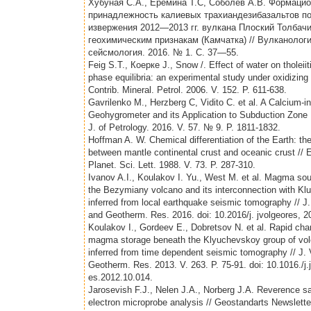
Хубуная С.А., Еремина Т.С, Соболев А.В. Формаци
принадлежность калиевых трахиандезибазальтов п
извержения 2012—2013 гг. вулкана Плоский Толбачи
геохимическим признакам (Камчатка) // Вулканологи
сейсмология. 2016. № 1. С. 37—55.
Feig S.T., Коерке J., Snow /. Effect of water on tholeiit
phase equilibria: an experimental study under oxidizing 
Contrib. Mineral. Petrol. 2006. V. 152. P. 611-638.
Gavrilenko M., Herzberg C, Vidito C. et al. A Calcium-in
Geohygrometer and its Application to Subduction Zone
J. of Petrology. 2016. V. 57. № 9. P. 1811-1832.
Hoffman A. W. Chemical differentiation of the Earth: the
between mantle continental crust and oceanic crust // 
Planet. Sci. Lett. 1988. V. 73. P. 287-310.
Ivanov A.I., Koulakov I. Yu., West M. et al. Magma so
the Bezymiany volcano and its interconnection with K
inferred from local earthquake seismic tomography // J.
and Geotherm. Res. 2016. doi: 10.2016/j. jvolgeores, 2
Koulakov I., Gordeev E., Dobretsov N. et al. Rapid cha
magma storage beneath the Klyuchevskoy group of vo
inferred from time dependent seismic tomography // J. 
Geotherm. Res. 2013. V. 263. P. 75-91. doi: 10.1016./j.
es.2012.10.014.
Jarosevish F.J., Nelen J.A., Norberg J.A. Reverence s
electron microprobe analysis // Geostandarts Newsletter