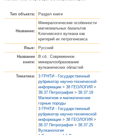
Тип объекта:
Раздел книги
Минералогические особенности
магнезиальных базальтов
Название:
Ключевского вулкана как
критерий их петрогенезиса
Язык:
Русский
Название
В сб.: Современное
книги:
минералообразование
вулканических областей
Тематика:
3 ГРНТИ - Государственный
рубрикатор научно-технической
информации
>
38 ГЕОЛОГИЯ
>
38.37 Петрография
>
38.37.19
Магматизм и магматические
горные породы
3 ГРНТИ - Государственный
рубрикатор научно-технической
информации
>
38 ГЕОЛОГИЯ
>
38.37 Петрография
>
38.37.25
Вулканология