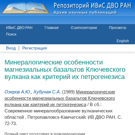
ИВиС ДВО РАН
Главная
О репозитории
Просмотр
Поиск
English
Вход
Регистрация
Минералогические особенности
магнезиальных базальтов Ключевского
вулкана как критерий их петрогенезиса
Озеров А.Ю.
,
Хубуная С.А.
(1989)
Минералогические
особенности магнезиальных базальтов Ключевского
вулкана как критерий их петрогенезиса
/ В сб.:
Современное минералообразование вулканических
областей . Петропавловск-Камчатский: ИВ ДВО РАН. С.
72-73.
Полный текст отсутствует в этом репозитории.