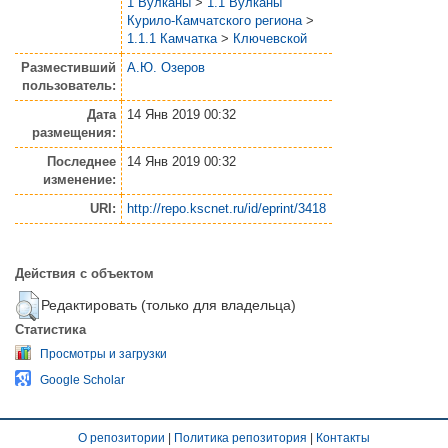
1 Вулканы
>
1.1 Вулканы
Курило-Камчатского региона
>
1.1.1 Камчатка
>
Ключевской
Разместивший
А.Ю. Озеров
пользователь:
Дата
14 Янв 2019 00:32
размещения:
Последнее
14 Янв 2019 00:32
изменение:
URI:
http://repo.kscnet.ru/id/eprint/3418
Действия с объектом
Редактировать (только для владельца)
Статистика
Просмотры и загрузки
Google Scholar
О репозитории
|
Политика репозитория
|
Контакты