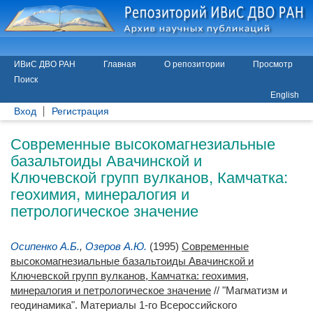
ИВиС ДВО РАН
Главная
О репозитории
Просмотр
Поиск
English
Вход
Регистрация
Современные высокомагнезиальные
базальтоиды Авачинской и
Ключевской групп вулканов, Камчатка:
геохимия, минералогия и
петрологическое значение
Осипенко А.Б.
,
Озеров А.Ю.
(1995)
Современные
высокомагнезиальные базальтоиды Авачинской и
Ключевской групп вулканов, Камчатка: геохимия,
минералогия и петрологическое значение
// "Магматизм и
геодинамика". Материалы 1-го Всероссийского