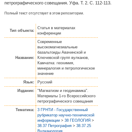
петрографического совещания. Уфа. Т. 2. С. 112-113.
Полный текст отсутствует в этом репозитории.
Статья
в материалах
Тип объекта:
конференции
Современные
высокомагнезиальные
базальтоиды Авачинской и
Название:
Ключевской групп вулканов,
Камчатка: геохимия,
минералогия и петрологическое
значение
Язык:
Русский
Издание:
"Магматизм и геодинамика".
Материалы 1-го Всероссийского
петрографического совещания
Тематика:
3 ГРНТИ - Государственный
рубрикатор научно-технической
информации
>
38 ГЕОЛОГИЯ
>
38.37 Петрография
>
38.37.25
Вулканология