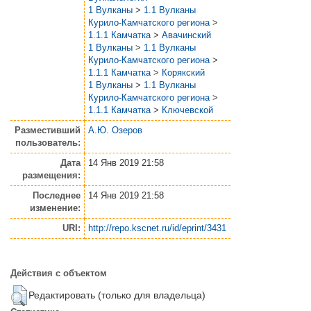
1 Вулканы
>
1.1 Вулканы
Курило-Камчатского региона
>
1.1.1 Камчатка
>
Авачинский
1 Вулканы
>
1.1 Вулканы
Курило-Камчатского региона
>
1.1.1 Камчатка
>
Корякский
1 Вулканы
>
1.1 Вулканы
Курило-Камчатского региона
>
1.1.1 Камчатка
>
Ключевской
Разместивший
А.Ю. Озеров
пользователь:
Дата
14 Янв 2019 21:58
размещения:
Последнее
14 Янв 2019 21:58
изменение:
URI:
http://repo.kscnet.ru/id/eprint/3431
Действия с объектом
Редактировать (только для владельца)