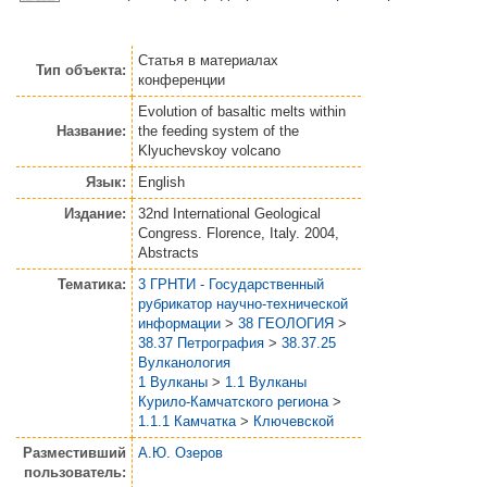
Статья
в материалах
Тип объекта:
конференции
Evolution of basaltic melts within
Название:
the feeding system of the
Klyuchevskoy volcano
Язык:
English
Издание:
32nd International Geological
Congress. Florence, Italy. 2004,
Abstracts
Тематика:
3 ГРНТИ - Государственный
рубрикатор научно-технической
информации
>
38 ГЕОЛОГИЯ
>
38.37 Петрография
>
38.37.25
Вулканология
1 Вулканы
>
1.1 Вулканы
Курило-Камчатского региона
>
1.1.1 Камчатка
>
Ключевской
Разместивший
А.Ю. Озеров
пользователь: