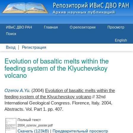
ИВиС ДВО РАН
Главная
О репозитории
Просмотр
Поиск
English
Вход
Регистрация
Evolution of basaltic melts within the
feeding system of the Klyuchevskoy
volcano
Ozerov A.Yu.
(2004)
Evolution of basaltic melts within the
feeding system of the Klyuchevskoy volcano
// 32nd
International Geological Congress. Florence, Italy. 2004,
Abstracts. Vol. Part 1. pp. 407.
Полный текст
2004_ozerov_poster.pdf
Скачать (123kB)
|
Предварительный просмотр