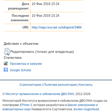
Дата
10 Фев 2019 23:24
размещения:
Последнее
10 Фев 2019 23:24
изменение:
URI:
http://repo.kscnet.ru/id/eprint/3484
Действия с объектом
Редактировать (только для владельца)
Статистика
Просмотры и загрузки
Google Scholar
О репозитории
|
Политика репозитория
|
Контакты
©
Институт вулканологии и сейсмологии ДВО РАН
, 2012-
2026
Репозиторий Института вулканологии и сейсмологии ДВО РАН создан на
платформе
EPrints 3
, которая разработана в
Школе электроники и
компьютерных наук
Университета Саутгемптона.
Более подробная