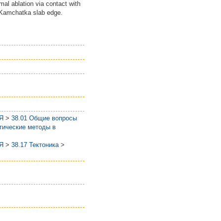
mal ablation via contact with
e Kamchatka slab edge.
Я
>
38.01 Общие вопросы
тические методы в
Я
>
38.17 Тектоника
>