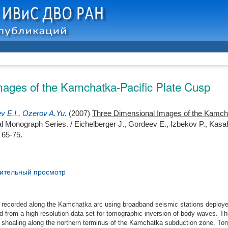
ages of the Kamchatka-Pacific Plate Cusp
v E.I.
,
Ozerov A.Yu.
(2007)
Three Dimensional Images of the Kamcha
l Monograph Series. /
Eichelberger J.
,
Gordeev E.
,
Izbekov P.
,
Kasa
 65-75.
ительный просмотр
e recorded along the Kamchatka arc using broadband seismic stations deploye
 from a high resolution data set for tomographic inversion of body waves. T
shoaling along the northern terminus of the Kamchatka subduction zone. To