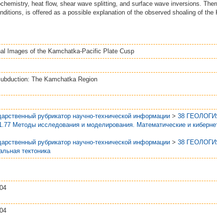
ochemistry, heat flow, shear wave splitting, and surface wave inversions. Ther
nditions, is offered as a possible explanation of the observed shoaling of th
al Images of the Kamchatka-Pacific Plate Cusp
Subduction: The Kamchatka Region
дарственный рубрикатор научно-технической информации
>
38 ГЕОЛОГИ
1.77 Методы исследования и моделирования. Математические и киберне
дарственный рубрикатор научно-технической информации
>
38 ГЕОЛОГИ
нальная тектоника
:04
:04