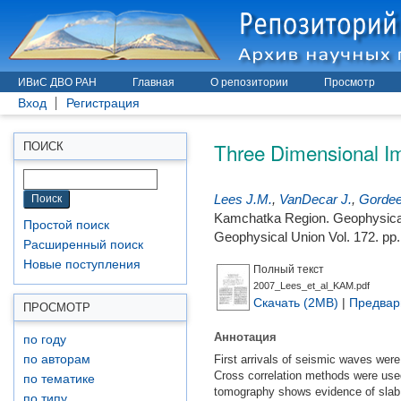
ИВиС ДВО РАН
Главная
О репозитории
Просмотр
Вход
Регистрация
Three Dimensional Im
ПОИСК
Lees J.M.
,
VanDecar J.
,
Gordee
Kamchatka Region. Geophysica
Простой поиск
Geophysical Union Vol. 172. pp.
Расширенный поиск
Новые поступления
Полный текст
2007_Lees_et_al_KAM.pdf
Скачать (2MB)
|
Предвар
ПРОСМОТР
Аннотация
по году
First arrivals of seismic waves wer
по авторам
Cross correlation methods were used
по тематике
tomography shows evidence of slab 
по типу