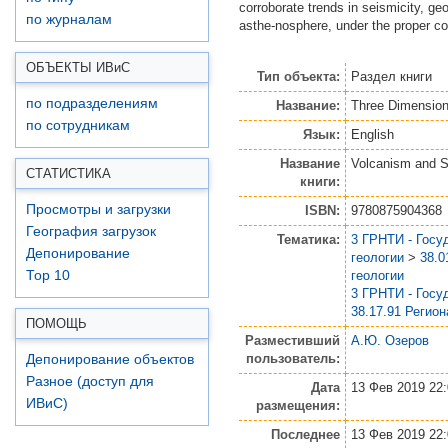
corroborate trends in seismicity, ge
по журналам
asthe‑nosphere, under the proper co
ОБЪЕКТЫ ИВ
и
С
Тип объекта:
Раздел книги
по подразделениям
Название:
Three Dimension
по сотрудникам
Язык:
English
Название
Volcanism and 
СТАТИСТИКА
книги:
Просмотры и загрузки
ISBN:
9780875904368
География загрузок
Тематика:
3 ГРНТИ - Госу
Депонирование
геологии
>
38.0
геологии
Top 10
3 ГРНТИ - Госу
38.17.91 Регио
ПОМОЩЬ
Разместивший
А.Ю. Озеров
пользователь:
Депонирование объектов
Разное (доступ для
Дата
13 Фев 2019 22
ИВиС)
размещения:
Последнее
13 Фев 2019 22