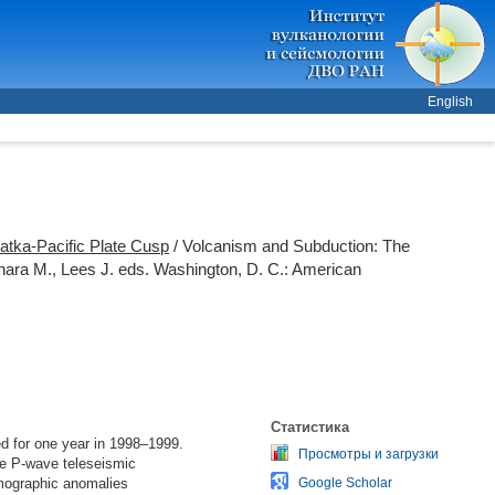
English
tka-Pacific Plate Cusp
/ Volcanism and Subduction: The
hara M.
,
Lees J.
eds. Washington, D. C.: American
Статистика
d for one year in 1998–1999.
Просмотры и загрузки
he P‑wave teleseismic
mographic anomalies
Google Scholar