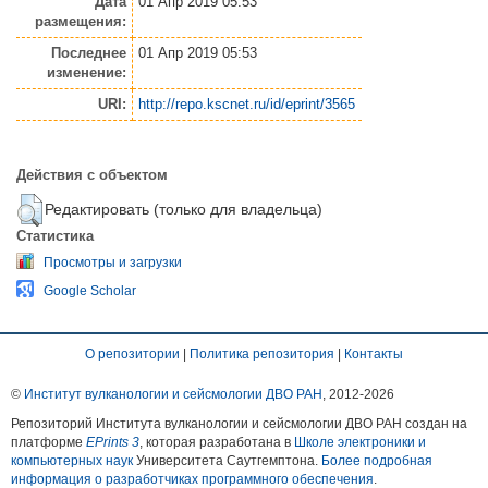
Дата
01 Апр 2019 05:53
размещения:
Последнее
01 Апр 2019 05:53
изменение:
URI:
http://repo.kscnet.ru/id/eprint/3565
Действия с объектом
Редактировать (только для владельца)
Статистика
Просмотры и загрузки
Google Scholar
О репозитории
|
Политика репозитория
|
Контакты
©
Институт вулканологии и сейсмологии ДВО РАН
, 2012-
2026
Репозиторий Института вулканологии и сейсмологии ДВО РАН создан на
платформе
EPrints 3
, которая разработана в
Школе электроники и
компьютерных наук
Университета Саутгемптона.
Более подробная
информация о разработчиках программного обеспечения
.