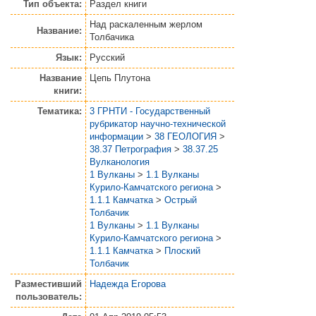
Тип объекта:
Раздел книги
Над раскаленным жерлом
Название:
Толбачика
Язык:
Русский
Название
Цепь Плутона
книги:
Тематика:
3 ГРНТИ - Государственный
рубрикатор научно-технической
информации
>
38 ГЕОЛОГИЯ
>
38.37 Петрография
>
38.37.25
Вулканология
1 Вулканы
>
1.1 Вулканы
Курило-Камчатского региона
>
1.1.1 Камчатка
>
Острый
Толбачик
1 Вулканы
>
1.1 Вулканы
Курило-Камчатского региона
>
1.1.1 Камчатка
>
Плоский
Толбачик
Разместивший
Надежда Егорова
пользователь: