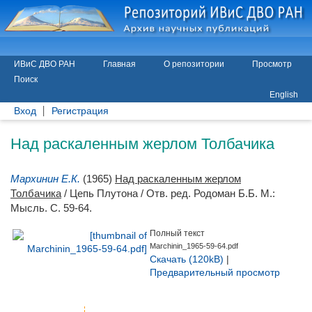
ИВиС ДВО РАН
Главная
О репозитории
Просмотр
Поиск
English
Вход
Регистрация
Над раскаленным жерлом Толбачика
Мархинин Е.К.
(1965)
Над раскаленным жерлом
Толбачика
/ Цепь Плутона / Отв. ред.
Родоман Б.Б.
М.:
Мысль. С. 59-64.
Полный текст
Marchinin_1965-59-64.pdf
Скачать (120kB)
|
Предварительный просмотр