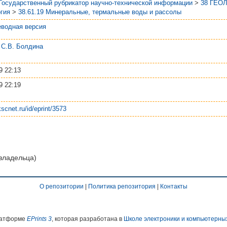
Государственный рубрикатор научно-технической информации
>
38 ГЕО
гия
>
38.61.19 Минеральные, термальные воды и рассолы
водная версия
 С.В. Болдина
9 22:13
9 22:19
kscnet.ru/id/eprint/3573
 владельца)
О репозитории
|
Политика репозитория
|
Контакты
платформе
EPrints 3
, которая разработана в
Школе электроники и компьютерны