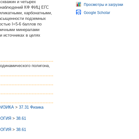
скважин и четырех
Просмотры и загрузки
ых наблюдений КФ ФИЦ ЕГС
иликатными, карбонатными,
Google Scholar
насыщенности подземных
стью I=5-6 баллов по
оричными минералами
и источниках в целях
одинамического полигона,
ФИЗИКА
>
37.31 Физика
ЛОГИЯ
>
38.61
ЛОГИЯ
>
38.61