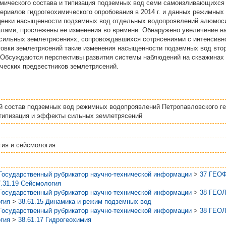
мического состава и типизация подземных вод семи самоизливающихся 
териалов гидрогеохимического опробования в 2014 г. и данных режимн
 оценки насыщенности подземных вод отдельных водопроявлений алюмос
лами, прослежены ее изменения во времени. Обнаружено увеличение 
сильных землетрясениях, сопровождавшихся сотрясениями с интенсивно
товки землетрясений такие изменения насыщенности подземных вод вт
 Обсуждаются перспективы развития системы наблюдений на скважинах 
ческих предвестников землетрясений.
й состав подземных вод режимных водопроявлений Петропавловского ге
 типизация и эффекты сильных землетрясений
гия и сейсмология
Государственный рубрикатор научно-технической информации
>
37 ГЕО
7.31.19 Сейсмология
Государственный рубрикатор научно-технической информации
>
38 ГЕО
гия
>
38.61.15 Динамика и режим подземных вод
Государственный рубрикатор научно-технической информации
>
38 ГЕО
гия
>
38.61.17 Гидрогеохимия