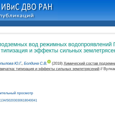
подземных вод режимных водопроявлений 
: типизация и эффекты сильных землетрясе
пылова Ю.Г.
,
Болдина С.В.
(2018)
Химический состав подземн
Камчатка: типизация и эффекты сильных землетрясений
// Вулка
ительный просмотр
10.1134/S0203030618040041