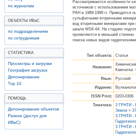
Рассматриваются особенности хи
по журналам
источников с использованием ма
РАН в 1989-1999 гг. Приводятся
сульфатными вторичными минера
ОБЪЕКТЫ ИВ
и
С
вод вторичными минералами при 
шкале MSK-64. На стадиях подго
по подразделениям
проявляются в меньшей степени.
по сотрудникам
поиска новых видов гидрогеохими
СТАТИСТИКА
Тип объекта:
Статья
Просмотры и загрузки
Химически
Название:
Камчатка:
География загрузок
Депонирование
Язык:
Русский
Top 10
Издание:
Вулканоло
ISSN Print:
0203-0306
ПОМОЩЬ
Тематика:
3 ГРНТИ - 
Депонирование объектов
Земли
>
3
3 ГРНТИ - 
Разное (доступ для
Гидрогеоло
ИВиС)
3 ГРНТИ - 
Гидрогеоло