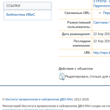
3 ГРНТИ - 
Гидрогеоло
ССЫЛКИ
Связанные URL:
Пере
Библиотека ИВиС
Разместивший
Светлана /
пользователь:
Дата размещения:
22 Апр 201
Последнее
22 Апр 201
изменение:
URI:
http://repo.
Действия с объектом
Редактировать (только для
©
Институт вулканологии и сейсмологии ДВО РАН
, 2012-
2026
Репозиторий Института вулканологии и сейсмологии ДВО РАН создан на 