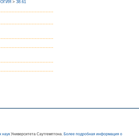
ЛОГИЯ
>
38.61
х наук
Университета Саутгемптона.
Более подробная информация о