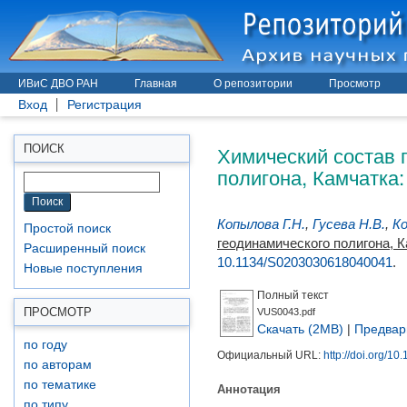
ИВиС ДВО РАН
Главная
О репозитории
Просмотр
Вход
Регистрация
Химический состав 
ПОИСК
полигона, Камчатка
Копылова Г.Н.
,
Гусева Н.В.
,
Ко
Простой поиск
геодинамического полигона, 
Расширенный поиск
10.1134/S0203030618040041
.
Новые поступления
Полный текст
ПРОСМОТР
VUS0043.pdf
Скачать (2MB)
|
Предвар
по году
Официальный URL:
http://doi.org/
по авторам
по тематике
Аннотация
по типу