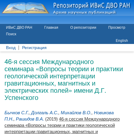
ИВиС ДВО РАН
Главная
О репозитории
Просмотр
Поиск
English
Вход
Регистрация
46-я сессия Международного
семинара «Вопросы теории и практики
геологической интерпретации
гравитационных, магнитных и
электрических полей» имени Д.Г.
Успенского
Бычков С.Г.
,
Долгаль А.С.
,
Михайлов В.О.
,
Новикова
П.Н.
,
Рашидов В.А.
(2019)
46-я сессия Международного
семинара «Вопросы теории и практики геологической
интерпретации гравитационных, магнитных и