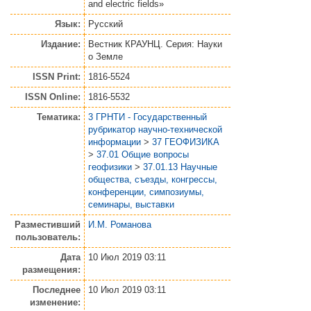
and electric fields»
Язык:
Русский
Издание:
Вестник КРАУНЦ. Серия: Науки
о Земле
ISSN Print:
1816-5524
ISSN Online:
1816-5532
Тематика:
3 ГРНТИ - Государственный
рубрикатор научно-технической
информации
>
37 ГЕОФИЗИКА
>
37.01 Общие вопросы
геофизики
>
37.01.13 Научные
общества, съезды, конгрессы,
конференции, симпозиумы,
семинары, выставки
Разместивший
И.М. Романова
пользователь:
Дата
10 Июл 2019 03:11
размещения:
Последнее
10 Июл 2019 03:11
изменение: