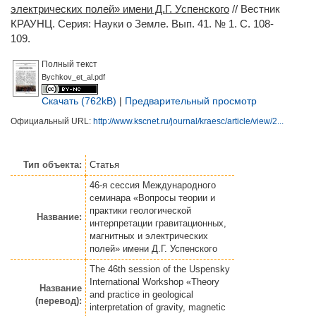
электрических полей» имени Д.Г. Успенского
// Вестник
КРАУНЦ. Серия: Науки о Земле. Вып. 41. № 1. С. 108-
109.
Полный текст
Bychkov_et_al.pdf
Скачать (762kB)
|
Предварительный просмотр
Официальный URL:
http://www.kscnet.ru/journal/kraesc/article/view/2...
Тип объекта:
Статья
46-я сессия Международного
семинара «Вопросы теории и
практики геологической
Название:
интерпретации гравитационных,
магнитных и электрических
полей» имени Д.Г. Успенского
The 46th session of the Uspensky
International Workshop «Theory
Название
and practice in geological
(перевод):
interpretation of gravity, magnetic