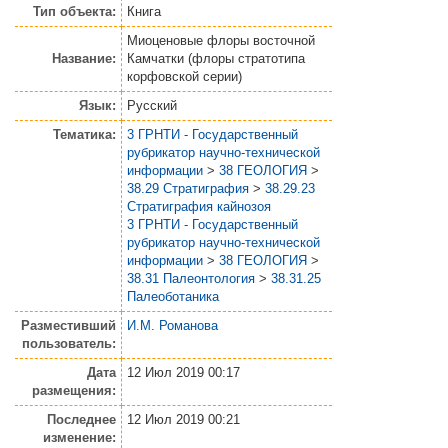
Тип объекта:
Книга
Миоценовые флоры восточной
Название:
Камчатки (флоры стратотипа
корфовской серии)
Язык:
Русский
Тематика:
3 ГРНТИ - Государственный
рубрикатор научно-технической
информации
>
38 ГЕОЛОГИЯ
>
38.29 Стратиграфия
>
38.29.23
Стратиграфия кайнозоя
3 ГРНТИ - Государственный
рубрикатор научно-технической
информации
>
38 ГЕОЛОГИЯ
>
38.31 Палеонтология
>
38.31.25
Палеоботаника
Разместивший
И.М. Романова
пользователь:
Дата
12 Июл 2019 00:17
размещения:
Последнее
12 Июл 2019 00:21
изменение: