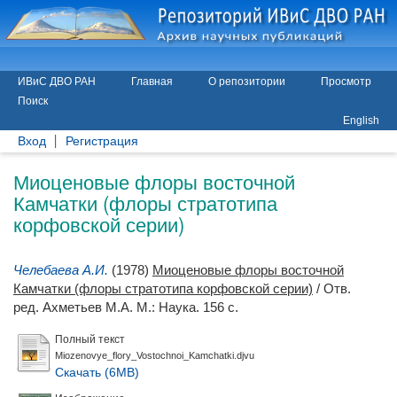
ИВиС ДВО РАН
Главная
О репозитории
Просмотр
Поиск
English
Вход
Регистрация
Миоценовые флоры восточной
Камчатки (флоры стратотипа
корфовской серии)
Челебаева А.И.
(1978)
Миоценовые флоры восточной
Камчатки (флоры стратотипа корфовской серии)
/ Отв.
ред.
Ахметьев М.А.
М.: Наука. 156 с.
Полный текст
Miozenovye_flory_Vostochnoi_Kamchatki.djvu
Скачать (6MB)