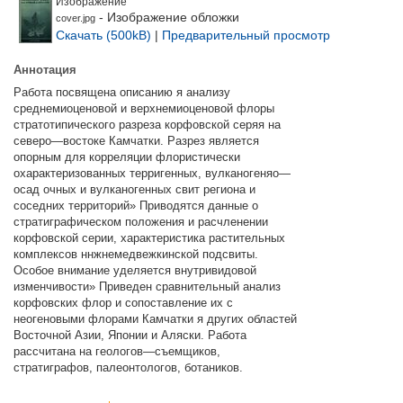
Изображение
- Изображение обложки
cover.jpg
Скачать (500kB)
|
Предварительный просмотр
Аннотация
Работа посвящена описанию я анализу
среднемиоценовой и верхнемиоценовой флоры
стратотипического разреза корфовской серяя на
северо—востоке Камчатки. Разрез является
опорным для корреляции флористически
охарактеризованных терригенных, вулканогеняо—
осад очных и вулканогенных свит региона и
соседних территорий» Приводятся данные о
стратиграфическом положения и расчленении
корфовской серии, характеристика растительных
комплексов ннжнемедвежкинской подсвиты.
Особое внимание уделяется внутривидовой
изменчивости» Приведен сравнительный анализ
корфовских флор и сопоставление их с
неогеновыми флорами Камчатки я других областей
Восточной Азии, Японии и Аляски. Работа
рассчитана на геологов—съемщиков,
стратиграфов, палеонтологов, ботаников.