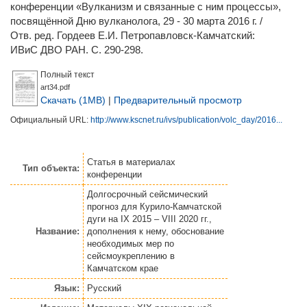
конференции «Вулканизм и связанные с ним процессы»,
посвящённой Дню вулканолога, 29 - 30 марта 2016 г. /
Отв. ред.
Гордеев Е.И.
Петропавловск-Камчатский:
ИВиС ДВО РАН. С. 290-298.
Полный текст
art34.pdf
Скачать (1MB)
|
Предварительный просмотр
Официальный URL:
http://www.kscnet.ru/ivs/publication/volc_day/2016...
Статья
в материалах
Тип объекта:
конференции
Долгосрочный сейсмический
прогноз для Курило-Камчатской
дуги на IX 2015 – VIII 2020 гг.,
Название:
дополнения к нему, обоснование
необходимых мер по
сейсмоукреплению в
Камчатском крае
Язык:
Русский