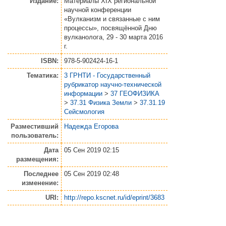
Издание:
Материалы XIX региональной
научной конференции
«Вулканизм и связанные с ним
процессы», посвящённой Дню
вулканолога, 29 - 30 марта 2016
г.
ISBN:
978-5-902424-16-1
Тематика:
3 ГРНТИ - Государственный
рубрикатор научно-технической
информации
>
37 ГЕОФИЗИКА
>
37.31 Физика Земли
>
37.31.19
Сейсмология
Разместивший
Надежда Егорова
пользователь:
Дата
05 Сен 2019 02:15
размещения:
Последнее
05 Сен 2019 02:48
изменение:
URI:
http://repo.kscnet.ru/id/eprint/3683