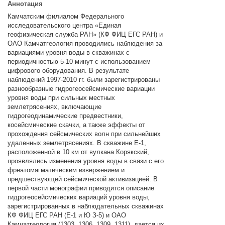
Аннотация
Камчатским филиалом Федерального
исследовательского центра «Единая
геофизическая служба РАН» (КФ ФИЦ ЕГС РАН) и
ОАО Камчатгеология проводились наблюдения за
вариациями уровня воды в скважинах с
периодичностью 5-10 минут с использованием
цифрового оборудования. В результате
наблюдений 1997-2010 гг. были зарегистрированы
разнообразные гидрогеосейсмические вариации
уровня воды при сильных местных
землетрясениях, включающие
гидрогеодинамические предвестники,
косейсмические скачки, а также эффекты от
прохождения сейсмических волн при сильнейших
удаленных землетрясениях. В скважине Е-1,
расположенной в 10 км от вулкана Корякский,
проявлялись изменения уровня воды в связи с его
фреатомагматическим извержением и
предшествующей сейсмической активизацией. В
первой части монографии приводится описание
гидрогеосейсмических вариаций уровня воды,
зарегистрированных в наблюдательных скважинах
КФ ФИЦ ЕГС РАН (Е-1 и Ю З-5) и ОАО
Камчатгеология (1303, 1306, 1309, 1311), дается их