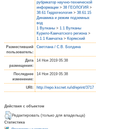
рубрикатор научно-технической
информации
>
38 ГЕОЛОГИЯ
>
38.61 Гидрогеология
>
38.61.15
Динамика и режим подземных
вод
1 Вулканы
>
1.1 Вулканы
Курило-Камчатского региона
>
1.1.1 Камчатка
>
Корякский
Разместивший
Светлана / С.В. Болдина
пользователь:
Дата
14 Ноя 2019 05:38
размещения:
Последнее
14 Ноя 2019 05:38
изменение:
URI:
http://repo.kscnet.ru/id/eprint/3717
Действия с объектом
Редактировать (только для владельца)
Статистика