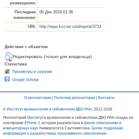
размещения:
Последнее
06 Дек 2019 01:38
изменение:
URI:
http://repo.kscnet.ru/id/eprint/3733
Действия с объектом
Редактировать (только для владельца)
Статистика
Просмотры и загрузки
Google Scholar
О репозитории
|
Политика репозитория
|
Контакты
©
Институт вулканологии и сейсмологии ДВО РАН
, 2012-
2026
Репозиторий Института вулканологии и сейсмологии ДВО РАН создан на
платформе
EPrints 3
, которая разработана в
Школе электроники и
компьютерных наук
Университета Саутгемптона.
Более подробная
информация о разработчиках программного обеспечения
.