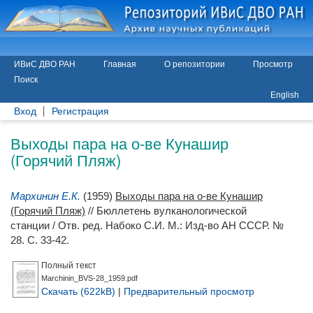
ИВиС ДВО РАН
Главная
О репозитории
Просмотр
Поиск
English
Вход
Регистрация
Выходы пара на о-ве Кунашир
(Горячий Пляж)
Мархинин Е.К.
(1959)
Выходы пара на о-ве Кунашир
(Горячий Пляж)
// Бюллетень вулканологической
станции / Отв. ред.
Набоко С.И.
М.: Изд-во АН СССР. №
28. С. 33-42.
Полный текст
Marchinin_BVS-28_1959.pdf
Скачать (622kB)
|
Предварительный просмотр