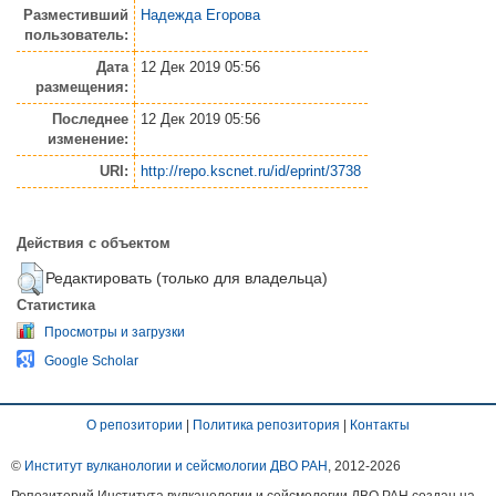
Разместивший
Надежда Егорова
пользователь:
Дата
12 Дек 2019 05:56
размещения:
Последнее
12 Дек 2019 05:56
изменение:
URI:
http://repo.kscnet.ru/id/eprint/3738
Действия с объектом
Редактировать (только для владельца)
Статистика
Просмотры и загрузки
Google Scholar
О репозитории
|
Политика репозитория
|
Контакты
©
Институт вулканологии и сейсмологии ДВО РАН
, 2012-
2026
Репозиторий Института вулканологии и сейсмологии ДВО РАН создан на