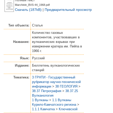
Полный текст
Marchinin_BVS-44_1968.pdf
Скачать (187kB)
|
Предварительный просмотр
Тип объекта:
Статья
Количество газовых
компонентов, участвовавших в
Название:
вулканических взрывах при
извержении кратера им. Пийпа в
1966 г.
Язык:
Русский
Издание:
Бюллетень вулканологических
станций
Тематика:
3 ГРНТИ - Государственный
рубрикатор научно-технической
информации
>
38 ГЕОЛОГИЯ
>
38.37 Петрография
>
38.37.25
Вулканология
1 Вулканы
>
1.1 Вулканы
Курило-Камчатского региона
>
1.1.1 Камчатка
>
Ключевской