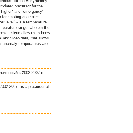
 forecast for the Bezymianny
rt-dated precursor for the
 "higher" and "emergency"
h forecasting anomalies
er level" - is a temperature
temperature range, wherein the
hese criteria allow us to know
l and video data, that allows
mal anomaly temperatures are
ымянный в 2002-2007 гг.,
2002-2007, as a precursor of