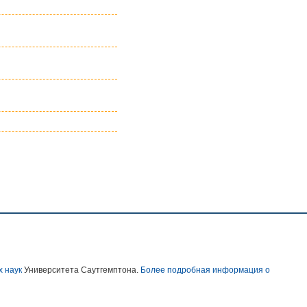
х наук
Университета Саутгемптона.
Более подробная информация о