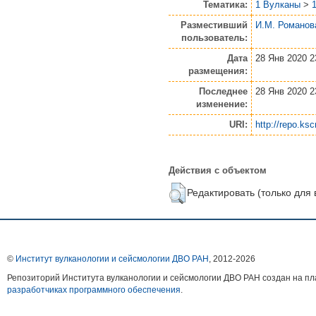
Тематика:
1 Вулканы
>
Разместивший
И.М. Романов
пользователь:
Дата
28 Янв 2020 2
размещения:
Последнее
28 Янв 2020 2
изменение:
URI:
http://repo.ksc
Действия с объектом
Редактировать (только для
©
Институт вулканологии и сейсмологии ДВО РАН
, 2012-
2026
Репозиторий Института вулканологии и сейсмологии ДВО РАН создан на 
разработчиках программного обеспечения
.