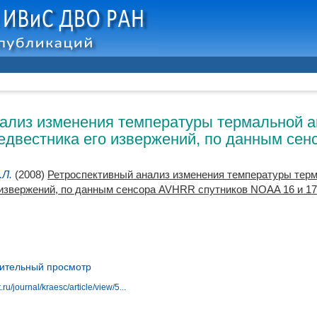
ализ изменения температуры термальной 
предвестника его извержений, по данным с
.Л.
(2008)
Ретроспективный анализ изменения температуры терм
го извержений, по данным сенсора AVHRR спутников NOAA 16 и 17
ительный просмотр
ru/journal/kraesc/article/view/5...