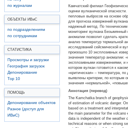
по журналам
Камчатский филиал Геофизическо
оценки вулканической опасности
пепловых выбросов на основе об
ОБЪЕКТЫ ИВ
и
С
для прогноза извержений вулкана
надежный метод. По техническим
по подразделениям
мониторинг вулкана Безымянный и
по сотрудникам
аномалии позволит сделать крат
анализ температур термальной а
исследований сейсмической и вул
СТАТИСТИКА
произошло 10 эксплозивных изве
значения температур аномалии: «
Просмотры и загрузки
эксплозивными извержениями, и н
География загрузок
котором вулкан готовится к како
Депонирование
«критическая» – температура, по
выявлены критерии, по которым 
Top 10
значения «нормальной», «повышен
Аннотация (перевод)
ПОМОЩЬ
The Kamchatka branch of geophysica
Депонирование объектов
of estimation of volcanic danger. On
based on a treatment and interpreta
Разное (доступ для
the main parameter for the volcano 
ИВиС)
data is independent of the weather 
technical reasons or when strong se