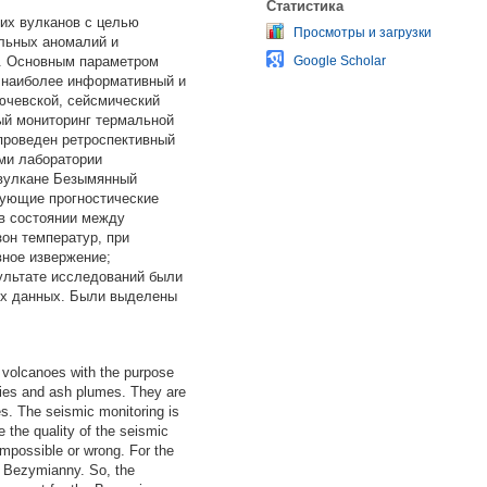
Статистика
их вулканов с целью
Просмотры и загрузки
альных аномалий и
7. Основным параметром
Google Scholar
к наиболее информативный и
ючевской, сейсмический
ый мониторинг термальной
проведен ретроспективный
ми лаборатории
 вулкане Безымянный
дующие прогностические
 в состоянии между
он температур, при
вное извержение;
зультате исследований были
вых данных. Были выделены
 volcanoes with the purpose
alies and ash plumes. They are
es. The seismic monitoring is
 the quality of the seismic
mpossible or wrong. For the
e Bezymianny. So, the