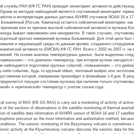
й службы РАН (КФ ГС РАН) проводит мониторинг активности действующ
. Одним из методов наблюдений является спутниковый мониторинг терм
работки и интерпретации данных датчика AVHRR спутников NOAA 16 и 1
 Безымянный (Россия, Камчатка) остается сейсмический мониторинг, ка
 причинам или по причине высокой сейсмической активности вулкана Кл
ногда бывает невозможен или некорректен. В таких случаях, спутников
косрочный прогноз извержений вулкана Безымянный. Для этой цели был 
номалии и окружающей среды по данным архива, созданного сотрудника
канической активности (ЛИСВА) КФ ГС РАН. Всего с 2002 по 2007 гг. на
ржений. На основе анализа температурных данных, были выделены сле
нормальная» – это диапазон температур, при котором вулкан находится
е наблюдается подготовки крупных событий; «повышенная» – это диапаз
му-либо событию, будь то крупный обвал, пепловый выброс или эксплози
 достижении которой, извержение произойдет в ближайшие 1-4 дня. В ре
определяется текущее состояние вулкана при наличии только спутнико
ной» и «критической» температур с учетом сезона года.
l survey of RAS (KB GS RAS) is carry out a monitoring of activity of active
e of the sections of observations is the satellite monitoring of thermal anom
tion of satellite data information of AVHRR sensor of NOAA 16 and 17 satellit
eruptions precursor as the most informative and authoritative method, because
conditions. The seismic monitoring of the Bezymianny volcano is sometimes i
ismic activity at the Klyuchevskoy volcano obscures the seismic data for th