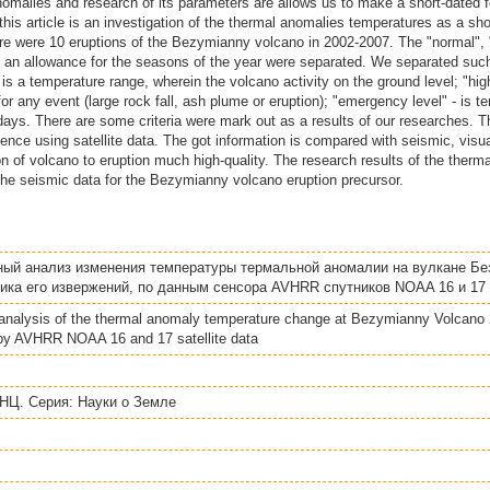
 anomalies and research of its parameters are allows us to make a short-dated
his article is an investigation of the thermal anomalies temperatures as a sho
e were 10 eruptions of the Bezymianny volcano in 2002-2007. The "normal",
h an allowance for the seasons of the year were separated. We separated suc
 is a temperature range, wherein the volcano activity on the ground level; "high
or any event (large rock fall, ash plume or eruption); "emergency level" - is 
 days. There are some criteria were mark out as a results of our researches. T
sence using satellite data. The got information is compared with seismic, visua
on of volcano to eruption much high-quality. The research results of the ther
he seismic data for the Bezymianny volcano eruption precursor.
ный анализ изменения температуры термальной аномалии на вулкане Без
ника его извержений, по данным сенсора AVHRR спутников NOAA 16 и 17
analysis of the thermal anomaly temperature change at Bezymianny Volcano 
, by AVHRR NOAA 16 and 17 satellite data
НЦ. Серия: Науки о Земле