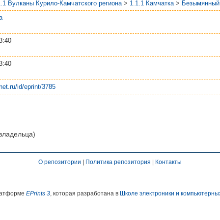
1.1 Вулканы Курило-Камчатского региона
>
1.1.1 Камчатка
>
Безымянный
а
3:40
3:40
net.ru/id/eprint/3785
 владельца)
О репозитории
|
Политика репозитория
|
Контакты
платформе
EPrints 3
, которая разработана в
Школе электроники и компьютерны