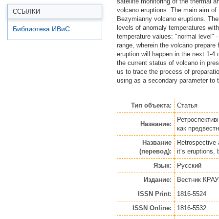
satellite monitoring of the thermal
volcano eruptions. The main aim of t
ССЫЛКИ
Bezymianny volcano eruptions. Ther
levels of anomaly temperatures wit
Библиотека ИВиС
temperature values: "normal level" -
range, wherein the volcano prepare f
eruption will happen in the next 1-4
the current status of volcano in pre
us to trace the process of preparati
using as a secondary parameter to t
Тип объекта:
Статья
Ретроспектив
Название:
как предвест
Название
Retrospective 
(перевод):
it‘s eruptions
Язык:
Русский
Издание:
Вестник КРАУ
ISSN Print:
1816-5524
ISSN Online:
1816-5532