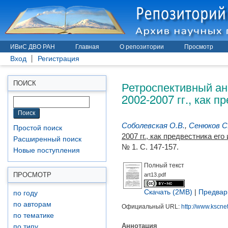
ИВиС ДВО РАН
Главная
О репозитории
Просмотр
Вход
Регистрация
Ретроспективный ан
ПОИСК
2002-2007 гг., как 
Соболевская О.В.
,
Сенюков С
Простой поиск
2007 гг., как предвестника е
Расширенный поиск
№ 1. С. 147-157.
Новые поступления
Полный текст
ПРОСМОТР
art13.pdf
Скачать (2MB)
|
Предвар
по году
по авторам
Официальный URL:
http://www.kscnet.
по тематике
Аннотация
по типу