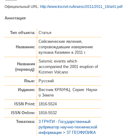
Официальный URL:
http://www.kscnet.ru/kraesc/2011/2011_18/art1.pdf
Аннотация
Тип объекта:
Статья
Сейсмические явления,
Название:
сопровождавшие извержение
вулкана Кизимен в 2011 г.
Seismic events which
Название
accompanied the 2001 eruption of
(перевод):
Kizimen Volcano
Язык:
Русский
Издание:
Вестник КРАУНЦ. Серия: Науки
о Земле
ISSN Print:
1816-5524
ISSN Online:
1816-5532
Тематика:
3 ГРНТИ - Государственный
рубрикатор научно-технической
информации
>
37 ГЕОФИЗИКА