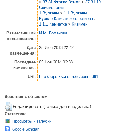
>
37.31 Физика Земли
>
37.31.19
Сейсмология
1 Вулканы
>
1.1 Вулканы
Курило-Камчатского региона
>
1.1.1 Камчатка
>
Кизимен
Разместивший
И.М. Романова
пользователь:
Дата
25 Июн 2013 22:42
размещения:
Последнее
05 Ноя 2014 02:38
изменение:
URI:
http://repo.kscnet.ru/id/eprint/381
Действия с объектом
Редактировать (только для владельца)
Статистика
Просмотры и загрузки
Google Scholar