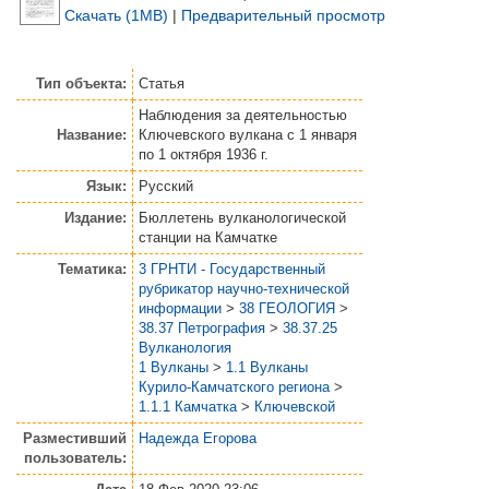
Скачать (1MB)
|
Предварительный просмотр
Тип объекта:
Статья
Наблюдения за деятельностью
Название:
Ключевского вулкана с 1 января
по 1 октября 1936 г.
Язык:
Русский
Издание:
Бюллетень вулканологической
станции на Камчатке
Тематика:
3 ГРНТИ - Государственный
рубрикатор научно-технической
информации
>
38 ГЕОЛОГИЯ
>
38.37 Петрография
>
38.37.25
Вулканология
1 Вулканы
>
1.1 Вулканы
Курило-Камчатского региона
>
1.1.1 Камчатка
>
Ключевской
Разместивший
Надежда Егорова
пользователь: