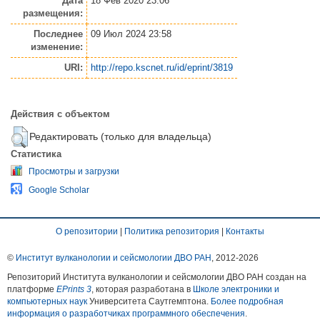
Дата
18 Фев 2020 23:06
размещения:
Последнее
09 Июл 2024 23:58
изменение:
URI:
http://repo.kscnet.ru/id/eprint/3819
Действия с объектом
Редактировать (только для владельца)
Статистика
Просмотры и загрузки
Google Scholar
О репозитории
|
Политика репозитория
|
Контакты
©
Институт вулканологии и сейсмологии ДВО РАН
, 2012-
2026
Репозиторий Института вулканологии и сейсмологии ДВО РАН создан на
платформе
EPrints 3
, которая разработана в
Школе электроники и
компьютерных наук
Университета Саутгемптона.
Более подробная
информация о разработчиках программного обеспечения
.