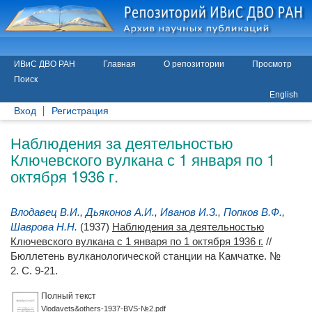
ИВиС ДВО РАН
Главная
О репозитории
Просмотр
Поиск
English
Вход
Регистрация
Наблюдения за деятельностью
Ключевского вулкана с 1 января по 1
октября 1936 г.
Влодавец В.И.
,
Дьяконов А.И.
,
Иванов И.З.
,
Попков В.Ф.
,
Шаврова Н.Н.
(1937)
Наблюдения за деятельностью
Ключевского вулкана с 1 января по 1 октября 1936 г.
//
Бюллетень вулканологической станции на Камчатке. №
2. С. 9-21.
Полный текст
Vlodavets&others-1937-BVS-№2.pdf