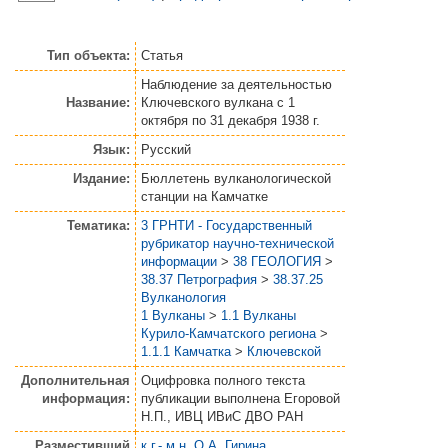
Тип объекта:
Статья
Наблюдение за деятельностью
Название:
Ключевского вулкана с 1
октября по 31 декабря 1938 г.
Язык:
Русский
Издание:
Бюллетень вулканологической
станции на Камчатке
Тематика:
3 ГРНТИ - Государственный
рубрикатор научно-технической
информации
>
38 ГЕОЛОГИЯ
>
38.37 Петрография
>
38.37.25
Вулканология
1 Вулканы
>
1.1 Вулканы
Курило-Камчатского региона
>
1.1.1 Камчатка
>
Ключевской
Дополнительная
Оцифровка полного текста
информация:
публикации выполнена Егоровой
Н.П., ИВЦ ИВиС ДВО РАН
Разместивший
к.г.-.м.н. О.А. Гирина