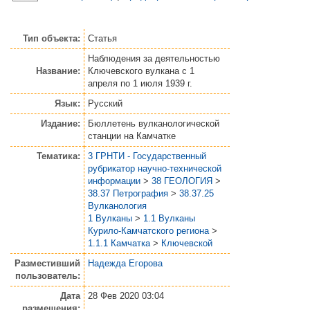
Тип объекта:
Статья
Наблюдения за деятельностью
Название:
Ключевского вулкана с 1
апреля по 1 июля 1939 г.
Язык:
Русский
Издание:
Бюллетень вулканологической
станции на Камчатке
Тематика:
3 ГРНТИ - Государственный
рубрикатор научно-технической
информации
>
38 ГЕОЛОГИЯ
>
38.37 Петрография
>
38.37.25
Вулканология
1 Вулканы
>
1.1 Вулканы
Курило-Камчатского региона
>
1.1.1 Камчатка
>
Ключевской
Разместивший
Надежда Егорова
пользователь:
Дата
28 Фев 2020 03:04
размещения: