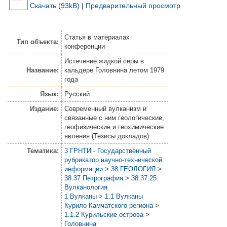
Скачать (93kB)
|
Предварительный просмотр
Статья
в материалах
Тип объекта:
конференции
Истечение жидкой серы в
Название:
кальдере Головнина летом 1979
года
Язык:
Русский
Издание:
Современный вулканизм и
связанные с ним геологические,
геофизические и геохимические
явления (Тезисы докладов)
Тематика:
3 ГРНТИ - Государственный
рубрикатор научно-технической
информации
>
38 ГЕОЛОГИЯ
>
38.37 Петрография
>
38.37.25
Вулканология
1 Вулканы
>
1.1 Вулканы
Курило-Камчатского региона
>
1.1.2 Курильские острова
>
Головнина