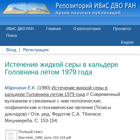
ИВиС ДВО РАН
Главная
О репозитории
Просмотр
Поиск
English
Вход
Регистрация
Истечение жидкой серы в кальдере
Головнина летом 1979 года
Мархинин Е.К.
(1980)
Истечение жидкой серы в
кальдере Головнина летом 1979 года
// Современный
вулканизм и связанные с ним геологические,
геофизические и геохимические явления (Тезисы
докладов) / Отв. ред.
Федотов С.А.
Тбилиси:
Мецниереба. С. 153-154.
Полный текст
Marchinin_1980_tezis-153-154.pdf