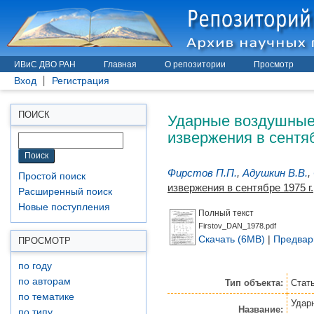
ИВиС ДВО РАН
Главная
О репозитории
Просмотр
Вход
Регистрация
Ударные воздушные 
ПОИСК
извержения в сентяб
Фирстов П.П.
,
Адушкин В.В.
,
Простой поиск
извержения в сентябре 1975 г.
Расширенный поиск
Новые поступления
Полный текст
Firstov_DAN_1978.pdf
Скачать (6MB)
|
Предвар
ПРОСМОТР
по году
по авторам
Тип объекта:
Стат
по тематике
Удар
Название:
по типу