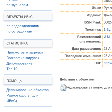
извер
по журналам
Язык:
Русс
Издание:
Докл
ОБЪЕКТЫ ИВ
и
С
ISSN Print:
0002
по подразделениям
Тематика:
1 Ву
по сотрудникам
Разместивший
И.М.
пользователь:
СТАТИСТИКА
Дата размещения:
23 Ап
Просмотры и загрузки
Последнее изменение:
23 Ап
География загрузок
URI:
http:
Депонирование
Top 10
Действия с объектом
ПОМОЩЬ
Редактировать (только для
Депонирование объектов
Разное (доступ для
ИВиС)