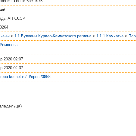
жения в сентябре 1975 г.
кий
ады АН СССР
-3264
лканы
>
1.1 Вулканы Курило-Камчатского региона
>
1.1.1 Камчатка
>
Пло
 Романова
р 2020 02:07
р 2020 02:07
//repo.kscnet.ru/id/eprint/3858
 владельца)