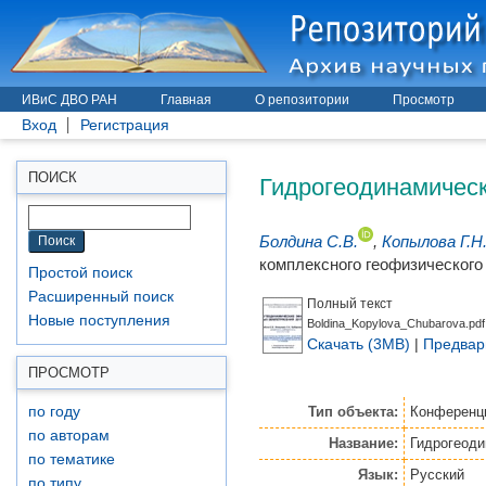
ИВиС ДВО РАН
Главная
О репозитории
Просмотр
Вход
Регистрация
Гидрогеодинамическ
ПОИСК
Болдина С.В.
,
Копылова Г.Н
комплексного геофизического 
Простой поиск
Расширенный поиск
Полный текст
Новые поступления
Boldina_Kopylova_Chubarova.pdf
Скачать (3MB)
|
Предвар
ПРОСМОТР
Тип объекта:
Конференци
по году
по авторам
Название:
Гидрогеоди
по тематике
Язык:
Русский
по типу