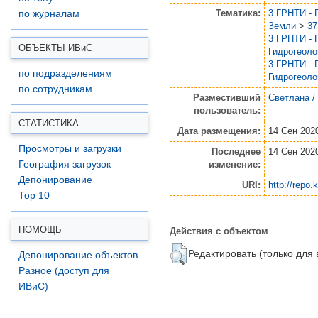
Тематика:
3 ГРНТИ - 
по журналам
Земли
>
37
3 ГРНТИ - 
ОБЪЕКТЫ ИВ
и
С
Гидрогеоло
3 ГРНТИ - 
по подразделениям
Гидрогеоло
по сотрудникам
Разместивший
Светлана /
пользователь:
СТАТИСТИКА
Дата размещения:
14 Сен 202
Просмотры и загрузки
Последнее
14 Сен 202
изменение:
География загрузок
Депонирование
URI:
http://repo.
Top 10
Действия с объектом
ПОМОЩЬ
Редактировать (только для
Депонирование объектов
Разное (доступ для
ИВиС)