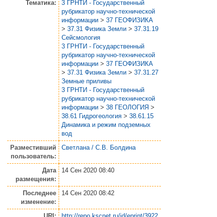
Тематика:
3 ГРНТИ - Государственный
рубрикатор научно-технической
информации
>
37 ГЕОФИЗИКА
>
37.31 Физика Земли
>
37.31.19
Сейсмология
3 ГРНТИ - Государственный
рубрикатор научно-технической
информации
>
37 ГЕОФИЗИКА
>
37.31 Физика Земли
>
37.31.27
Земные приливы
3 ГРНТИ - Государственный
рубрикатор научно-технической
информации
>
38 ГЕОЛОГИЯ
>
38.61 Гидрогеология
>
38.61.15
Динамика и режим подземных
вод
Разместивший
Светлана / С.В. Болдина
пользователь:
Дата
14 Сен 2020 08:40
размещения:
Последнее
14 Сен 2020 08:42
изменение:
URI:
http://repo.kscnet.ru/id/eprint/3922