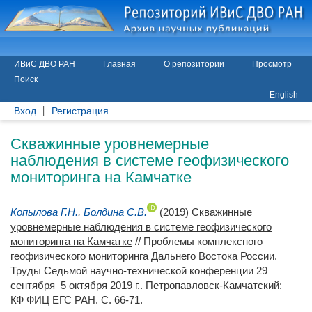
ИВиС ДВО РАН
Главная
О репозитории
Просмотр
Поиск
English
Вход
Регистрация
Скважинные уровнемерные
наблюдения в системе геофизического
мониторинга на Камчатке
Копылова Г.Н.
,
Болдина С.В.
(2019)
Скважинные
уровнемерные наблюдения в системе геофизического
мониторинга на Камчатке
// Проблемы комплексного
геофизического мониторинга Дальнего Востока России.
Труды Седьмой научно-технической конференции 29
сентября–5 октября 2019 г.. Петропавловск-Камчатский:
КФ ФИЦ ЕГС РАН. С. 66-71.