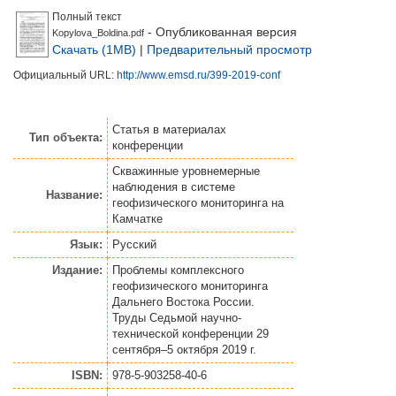
Полный текст
- Опубликованная версия
Kopylova_Boldina.pdf
Скачать (1MB)
|
Предварительный просмотр
Официальный URL:
http://www.emsd.ru/399-2019-conf
Статья
в материалах
Тип объекта:
конференции
Скважинные уровнемерные
наблюдения в системе
Название:
геофизического мониторинга на
Камчатке
Язык:
Русский
Издание:
Проблемы комплексного
геофизического мониторинга
Дальнего Востока России.
Труды Седьмой научно-
технической конференции 29
сентября–5 октября 2019 г.
ISBN:
978-5-903258-40-6