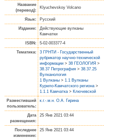
Название
Klyuchevskoy Volcano
(перевод):
Язык:
Русский
Издание:
Действующие вулканы
Камчатки
ISBN:
5-02-003377-4
Тематика:
3 ГРНТИ - Государственный
рубрикатор научно-технической
информации
>
38 ГЕОЛОГИЯ
>
38.37 Петрография
>
38.37.25
Вулканология
1 Вулканы
>
1.1 Вулканы
Курило-Камчатского региона
>
1.1.1 Камчатка
>
Ключевской
Разместивший
к.г.-.м.н. О.А. Гирина
пользователь:
Дата
25 Янв 2021 03:44
размещения:
Последнее
25 Янв 2021 03:44
изменение: