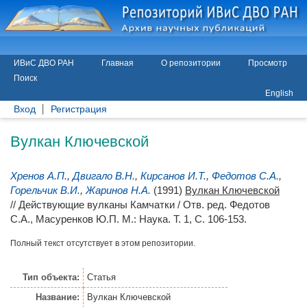
ИВиС ДВО РАН
Главная
О репозитории
Просмотр
Поиск
English
Вход
Регистрация
Вулкан Ключевской
Хренов А.П.
,
Двигало В.Н.
,
Кирсанов И.Т.
,
Федотов С.А.
,
Горельчик В.И.
,
Жаринов Н.А.
(1991)
Вулкан Ключевской
// Действующие вулканы Камчатки / Отв. ред.
Федотов
С.А.
,
Масуренков Ю.П.
М.: Наука. Т. 1, С. 106-153.
Полный текст отсутствует в этом репозитории.
Тип объекта:
Статья
Название:
Вулкан Ключевской